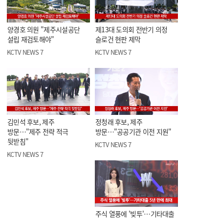
양경호 의원 "제주시설공단
제13대 도의회 전반기 의정
설립 재검토해야"
슬로건 현판 제막
KCTV NEWS 7
KCTV NEWS 7
김민석 후보, 제주
정청래 후보, 제주
방문…"제주 전략 적극
방문…"공공기관 이전 지원"
뒷받침"
KCTV NEWS 7
KCTV NEWS 7
주식 열풍에 '빚투'…기타대출