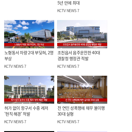
5년 만에 최대
KCTV NEWS 7
노형동서 차량 2대 부딪혀, 2명
조천읍서 음주운전한 40대
부상
경찰청 행정관 적발
KCTV NEWS 7
KCTV NEWS 7
허가 없이 항구서 수중 레저
전 연인 성폭행에 채무 불이행
'현직 해경' 적발
30대 실형
KCTV NEWS 7
KCTV NEWS 7