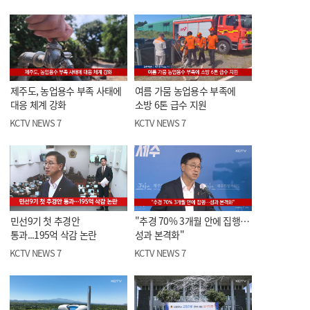
제주도, 농업용수 부족 사태에
여름 가뭄 농업용수 부족에
대응 체계 강화
소방 6톤 급수 지원
KCTV NEWS 7
KCTV NEWS 7
민선9기 첫 추경안
"추경 70% 3개월 안에 집행…
통과...195억 삭감 논란
성과 본격화"
KCTV NEWS 7
KCTV NEWS 7