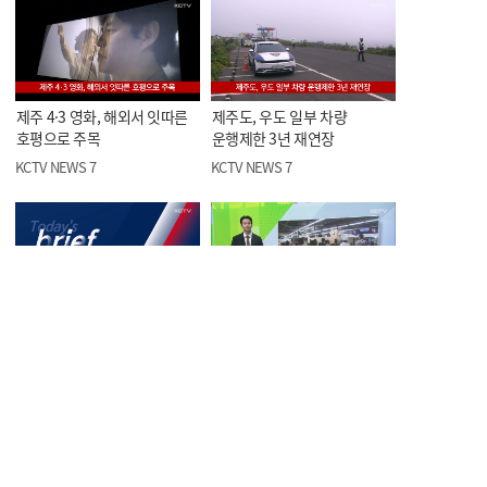
제주 4·3 영화, 해외서 잇따른
제주도, 우도 일부 차량
호평으로 주목
운행제한 3년 재연장
KCTV NEWS 7
KCTV NEWS 7
오늘의 한줄뉴스
<스포츠> 제5회 KCTV배
볼링대회, 이번 주말 개막
KCTV NEWS 7
KCTV NEWS 7