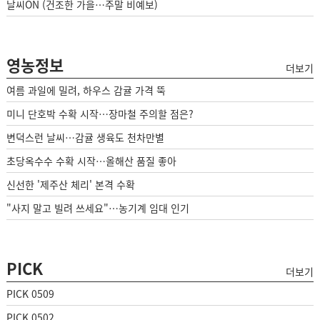
날씨ON (건조한 가을…주말 비예보)
영농정보
더보기
여름 과일에 밀려, 하우스 감귤 가격 뚝
미니 단호박 수확 시작…장마철 주의할 점은?
변덕스런 날씨…감귤 생육도 천차만별
초당옥수수 수확 시작…올해산 품질 좋아
신선한 '제주산 체리' 본격 수확
"사지 말고 빌려 쓰세요"…농기계 임대 인기
PICK
더보기
PICK 0509
PICK 0502