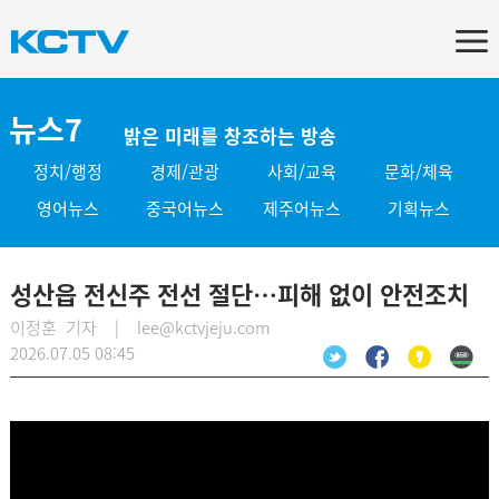
뉴스7
밝은 미래를 창조하는 방송
정치/행정
경제/관광
사회/교육
문화/체육
영어뉴스
중국어뉴스
제주어뉴스
기획뉴스
성산읍 전신주 전선 절단…피해 없이 안전조치
이정훈 기자 | lee@kctvjeju.com
2026.07.05 08:45