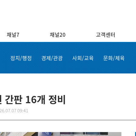
채널7
채널20
고객센터
채널20
고객센터
ENG/
정치/행정
경제/관광
사회/교육
문화/체육
실시간보기
자주하는 질문
Order n
결혼
1:1 문의
Apply for
부고
설치·A/S신청
申请商品
공지사항
故障申报
 간판 16개 정비
26.07.07 09:41