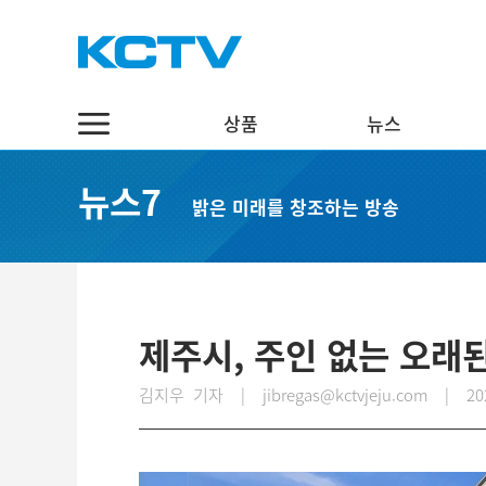
상품
뉴스
상품
뉴스
채널7
뉴스7
밝은 미래를 창조하는 방송
스마트 TV
정치·행정
실시간보기
케이블 TV
경제·관광
편성표
채널표
사회·교육
다시보기
UHD
문화·체육
제주시, 주인 없는 오래된
스마트뷰앱
영어뉴스
김지우 기자 | jibregas@kctvjeju.com
|
20
인터넷
중국어뉴스
인터넷 전화
제주어뉴스
결합상품
기획뉴스