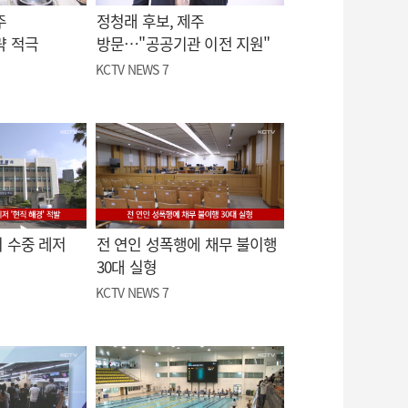
주
정청래 후보, 제주
략 적극
방문…"공공기관 이전 지원"
KCTV NEWS 7
 수중 레저
전 연인 성폭행에 채무 불이행
30대 실형
KCTV NEWS 7