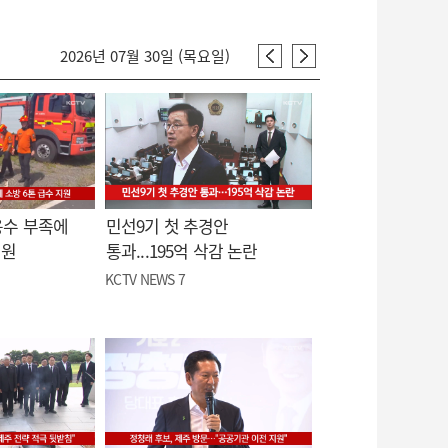
2026년 07월 30일 (목요일)
용수 부족에
민선9기 첫 추경안
지원
통과...195억 삭감 논란
KCTV NEWS 7