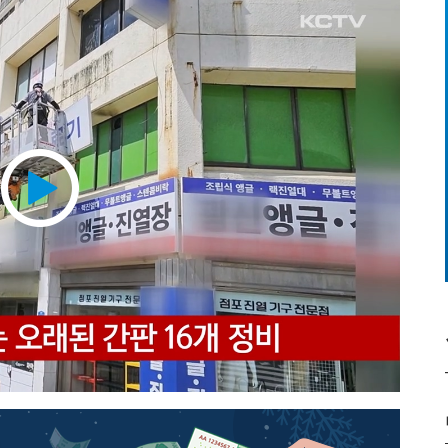
Play
Video