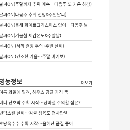
날씨ON(주말까지 추위 계속…다음주 또 기온 하강)
날씨ON(다음주 추위 전망&주말날씨)
날씨ON(올해 화이트크리스마스 없어…다음주 날씨는?)
날씨ON(겨울철 체감온도&주말날)
날씨ON (서리 결빙 주의+주말 날씨)
날씨ON (건조한 가을…주말 비예보)
영농정보
더보기
여름 과일에 밀려, 하우스 감귤 가격 뚝
미니 단호박 수확 시작…장마철 주의할 점은?
변덕스런 날씨…감귤 생육도 천차만별
초당옥수수 수확 시작…올해산 품질 좋아