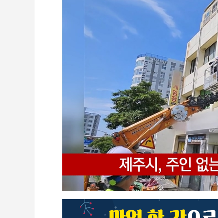
CCTV
셀프개통
모바일 결합
케이블 광고
OTT박스