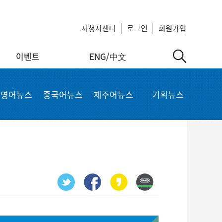
시청자센터
로그인
회원가입
이벤트
ENG/中文
中文
MyKCTV
기타서비스
영어뉴스
중국어뉴스
제주어뉴스
기획뉴스
ow
회원정보 수정
공지사항
 repair
비밀번호 변경
회사소개
가입상품 조회
이용약관
알뜰폰 등록 설정
이메일 무단수집 거부
회원 탈퇴