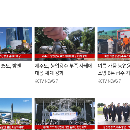
35도, 밤엔
제주도, 농업용수 부족 사태에
여름 가뭄 농업
대응 체계 강화
소방 6톤 급수 
KCTV NEWS 7
KCTV NEWS 7