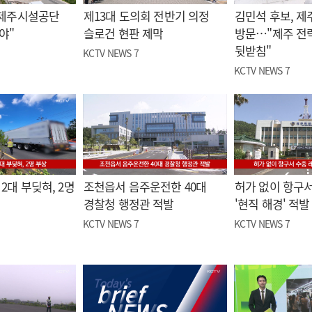
"제주시설공단
제13대 도의회 전반기 의정
김민석 후보, 제
야"
슬로건 현판 제막
방문…"제주 전
뒷받침"
KCTV NEWS 7
KCTV NEWS 7
2대 부딪혀, 2명
조천읍서 음주운전한 40대
허가 없이 항구서
경찰청 행정관 적발
'현직 해경' 적발
KCTV NEWS 7
KCTV NEWS 7