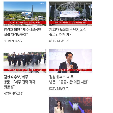
양경호 의원 "제주시설공단
제13대 도의회 전반기 의정
설립 재검토해야"
슬로건 현판 제막
KCTV NEWS 7
KCTV NEWS 7
김민석 후보, 제주
정청래 후보, 제주
방문…"제주 전략 적극
방문…"공공기관 이전 지원"
뒷받침"
KCTV NEWS 7
KCTV NEWS 7