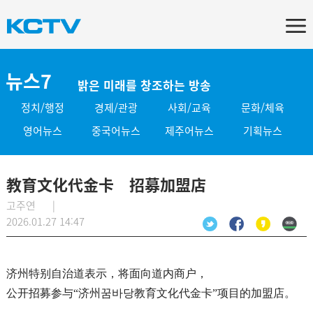
뉴스7
밝은 미래를 창조하는 방송
정치/행정
경제/관광
사회/교육
문화/체육
영어뉴스
중국어뉴스
제주어뉴스
기획뉴스
教育文化代金卡 招募加盟店
고주연 |
2026.01.27 14:47
济州特别自治道表示，将面向道内商户，
公开招募参与“济州꿈바당教育文化代金卡”项目的加盟店。