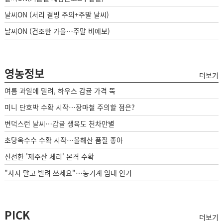
날씨ON (서리 결빙 주의+주말 날씨)
날씨ON (건조한 가을…주말 비예보)
영농정보
더보기
여름 과일에 밀려, 하우스 감귤 가격 뚝
미니 단호박 수확 시작…장마철 주의할 점은?
변덕스런 날씨…감귤 생육도 천차만별
초당옥수수 수확 시작…올해산 품질 좋아
신선한 '제주산 체리' 본격 수확
"사지 말고 빌려 쓰세요"…농기계 임대 인기
PICK
더보기