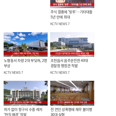
주식 열풍에 '빚투'…기타대출
5년 만에 최대
KCTV NEWS 7
노형동서 차량 2대 부딪혀, 2명
조천읍서 음주운전한 40대
부상
경찰청 행정관 적발
KCTV NEWS 7
KCTV NEWS 7
허가 없이 항구서 수중 레저
전 연인 성폭행에 채무 불이행
'현직 해경' 적발
30대 실형