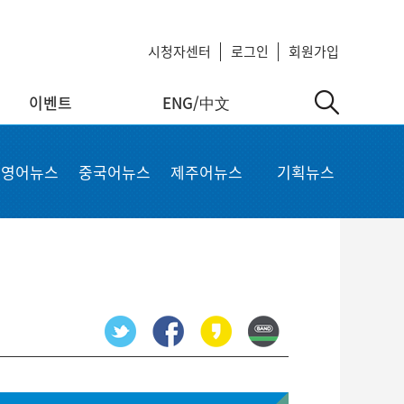
시청자센터
로그인
회원가입
이벤트
ENG/中文
中文
MyKCTV
기타서비스
영어뉴스
중국어뉴스
제주어뉴스
기획뉴스
ow
회원정보 수정
공지사항
 repair
비밀번호 변경
회사소개
가입상품 조회
이용약관
알뜰폰 등록 설정
이메일 무단수집 거부
회원 탈퇴