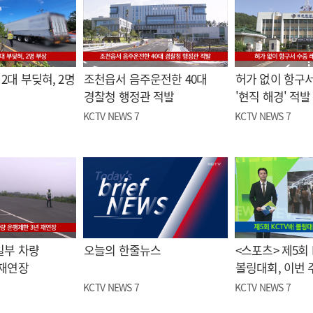
2대 부딪혀, 2명
조천읍서 음주운전한 40대
허가 없이 항구서
경찰청 행정관 적발
'현직 해경' 적발
KCTV NEWS 7
KCTV NEWS 7
일부 차량
오늘의 한줄뉴스
<스포츠> 제5회 
 재연장
볼링대회, 이번 
KCTV NEWS 7
KCTV NEWS 7