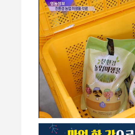
CCTV
셀프개통
모바일 결합
케이블 광고
OTT박스