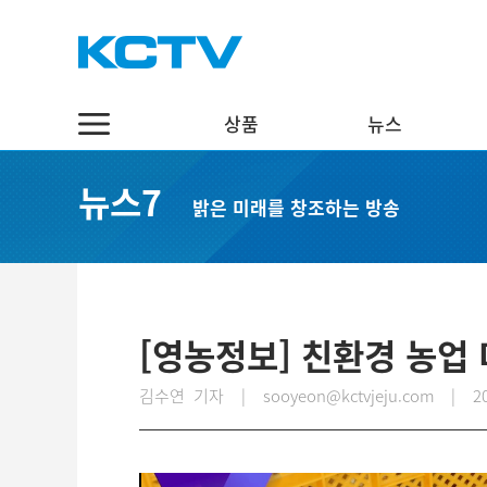
상품
뉴스
상품
뉴스
채널7
뉴스7
밝은 미래를 창조하는 방송
스마트 TV
정치·행정
실시간보기
케이블 TV
경제·관광
편성표
채널표
사회·교육
다시보기
UHD
문화·체육
[영농정보] 친환경 농업
스마트뷰앱
영어뉴스
김수연 기자 | sooyeon@kctvjeju.com
|
2
인터넷
중국어뉴스
인터넷 전화
제주어뉴스
결합상품
기획뉴스