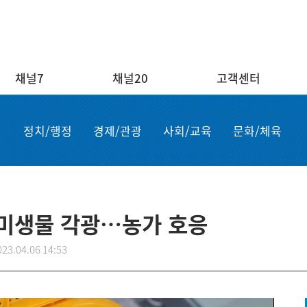
채널7
채널20
고객센터
채널20
고객센터
ENG/
정치/행정
경제/관광
사회/교육
문화/체육
실시간보기
자주하는 질문
Order n
결혼
1:1 문의
Apply for
부고
설치·A/S신청
申请商品
공지사항
故障申报
 미생물 각광…농가 호응
023.04.06 14:53