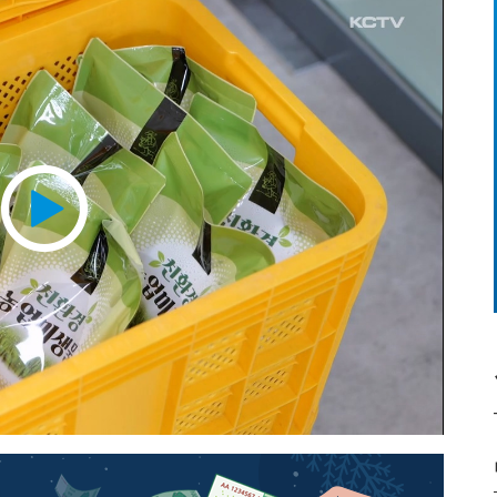
Play
Video