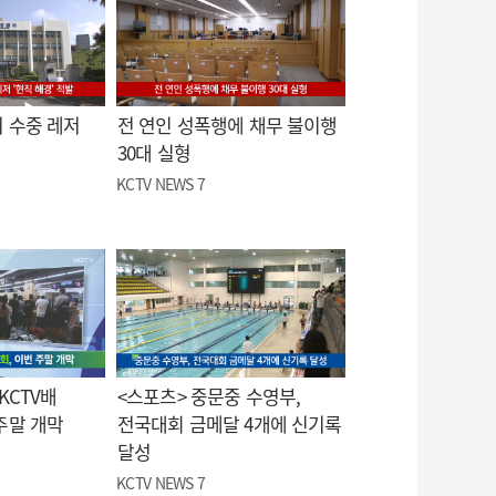
 수중 레저
전 연인 성폭행에 채무 불이행
30대 실형
KCTV NEWS 7
KCTV배
<스포츠> 중문중 수영부,
주말 개막
전국대회 금메달 4개에 신기록
달성
KCTV NEWS 7