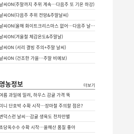
날씨ON(주말까지 추위 계속…다음주 또 기온 하강)
날씨ON(다음주 추위 전망&주말날씨)
날씨ON(올해 화이트크리스마스 없어…다음주 날씨는?)
날씨ON(겨울철 체감온도&주말날)
날씨ON (서리 결빙 주의+주말 날씨)
날씨ON (건조한 가을…주말 비예보)
영농정보
더보기
여름 과일에 밀려, 하우스 감귤 가격 뚝
미니 단호박 수확 시작…장마철 주의할 점은?
변덕스런 날씨…감귤 생육도 천차만별
초당옥수수 수확 시작…올해산 품질 좋아