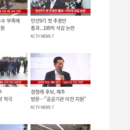
용수 부족에
민선9기 첫 추경안
지원
통과...195억 삭감 논란
KCTV NEWS 7
주
정청래 후보, 제주
략 적극
방문…"공공기관 이전 지원"
KCTV NEWS 7