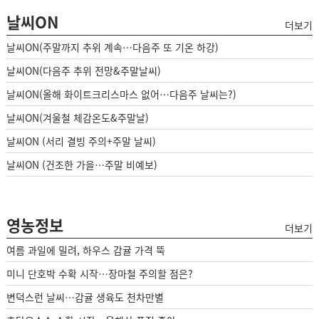
날씨ON
더보기
날씨ON(주말까지 추위 계속…다음주 또 기온 하강)
날씨ON(다음주 추위 전망&주말날씨)
날씨ON(올해 화이트크리스마스 없어…다음주 날씨는?)
날씨ON(겨울철 체감온도&주말날)
날씨ON (서리 결빙 주의+주말 날씨)
날씨ON (건조한 가을…주말 비예보)
영농정보
더보기
여름 과일에 밀려, 하우스 감귤 가격 뚝
미니 단호박 수확 시작…장마철 주의할 점은?
변덕스런 날씨…감귤 생육도 천차만별