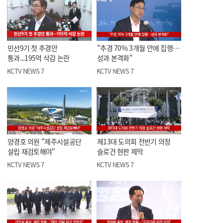
민선9기 첫 추경안
"추경 70% 3개월 안에 집행…
통과...195억 삭감 논란
성과 본격화"
KCTV NEWS 7
KCTV NEWS 7
양경호 의원 "제주시설공단
제13대 도의회 전반기 의정
설립 재검토해야"
슬로건 현판 제막
KCTV NEWS 7
KCTV NEWS 7