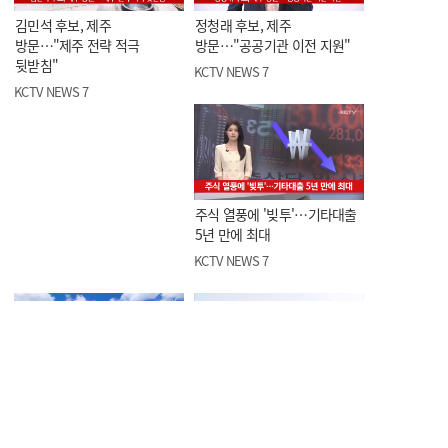
김민석 후보, 제주
정청래 후보, 제주
방문…"제주 전략 적극
방문…"공공기관 이전 지원"
뒷받침"
KCTV NEWS 7
KCTV NEWS 7
주식 열풍에 '빚투'…기타대출
5년 만에 최대
KCTV NEWS 7
노형동서 차량 2대 부딪혀, 2명
조천읍서 음주운전한 40대
부상
경찰청 행정관 적발