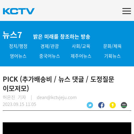
뉴스7
밝은 미래를 창조하는 방송
정치/행정
경제/관광
사회/교육
문화/체육
영어뉴스
중국어뉴스
제주어뉴스
기획뉴스
PICK (추가배송비 / 뉴스 댓글 / 도정질문
이모저모)
허은진 기자 | dean@kctvjeju.com
2023.09.15 11:05