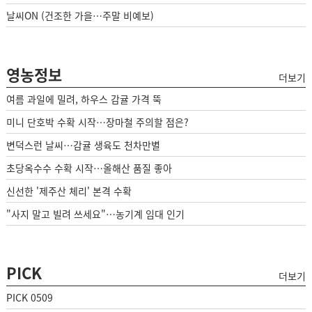
날씨ON (건조한 가을…주말 비예보)
영농정보
더보기
여름 과일에 밀려, 하우스 감귤 가격 뚝
미니 단호박 수확 시작…장마철 주의할 점은?
변덕스런 날씨…감귤 생육도 천차만별
초당옥수수 수확 시작…올해산 품질 좋아
신선한 '제주산 체리' 본격 수확
"사지 말고 빌려 쓰세요"…농기계 임대 인기
PICK
더보기
PICK 0509