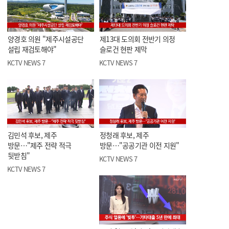
양경호 의원 "제주시설공단
제13대 도의회 전반기 의정
설립 재검토해야"
슬로건 현판 제막
KCTV NEWS 7
KCTV NEWS 7
김민석 후보, 제주
정청래 후보, 제주
방문…"제주 전략 적극
방문…"공공기관 이전 지원"
뒷받침"
KCTV NEWS 7
KCTV NEWS 7