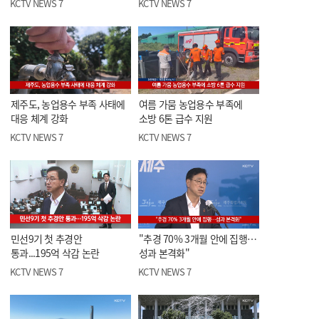
KCTV NEWS 7
KCTV NEWS 7
제주도, 농업용수 부족 사태에
여름 가뭄 농업용수 부족에
대응 체계 강화
소방 6톤 급수 지원
KCTV NEWS 7
KCTV NEWS 7
민선9기 첫 추경안
"추경 70% 3개월 안에 집행…
통과...195억 삭감 논란
성과 본격화"
KCTV NEWS 7
KCTV NEWS 7