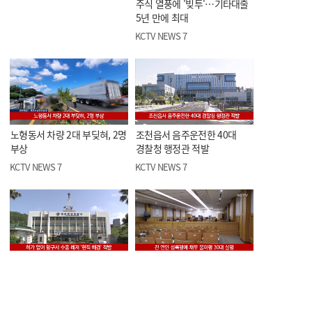
주식 열풍에 '빚투'…기타대출
5년 만에 최대
KCTV NEWS 7
노형동서 차량 2대 부딪혀, 2명
조천읍서 음주운전한 40대
부상
경찰청 행정관 적발
KCTV NEWS 7
KCTV NEWS 7
허가 없이 항구서 수중 레저
전 연인 성폭행에 채무 불이행
'현직 해경' 적발
30대 실형
KCTV NEWS 7
KCTV NEWS 7