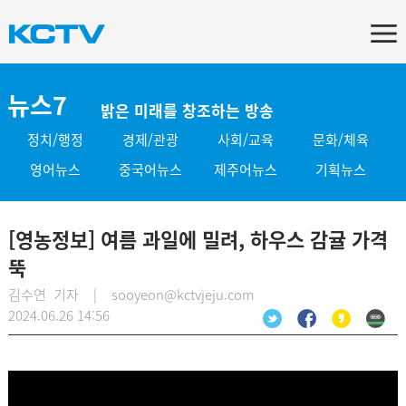
뉴스7
밝은 미래를 창조하는 방송
정치/행정
경제/관광
사회/교육
문화/체육
영어뉴스
중국어뉴스
제주어뉴스
기획뉴스
[영농정보] 여름 과일에 밀려, 하우스 감귤 가격
뚝
김수연 기자 | sooyeon@kctvjeju.com
2024.06.26 14:56