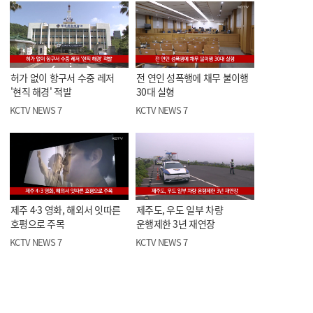
허가 없이 항구서 수중 레저
전 연인 성폭행에 채무 불이행
'현직 해경' 적발
30대 실형
KCTV NEWS 7
KCTV NEWS 7
제주 4·3 영화, 해외서 잇따른
제주도, 우도 일부 차량
호평으로 주목
운행제한 3년 재연장
KCTV NEWS 7
KCTV NEWS 7