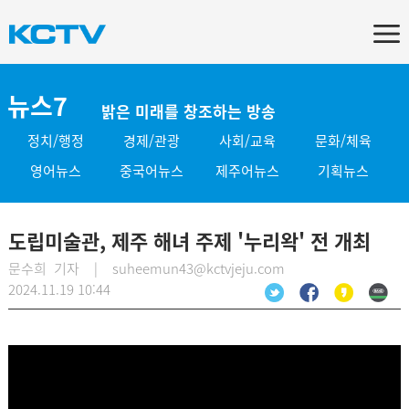
뉴스7
밝은 미래를 창조하는 방송
정치/행정
경제/관광
사회/교육
문화/체육
영어뉴스
중국어뉴스
제주어뉴스
기획뉴스
도립미술관, 제주 해녀 주제 '누리왁' 전 개최
문수희 기자 | suheemun43@kctvjeju.com
2024.11.19 10:44