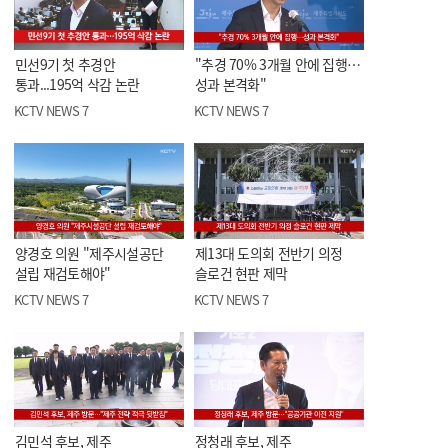
민선9기 첫 추경안
"추경 70% 3개월 안에 집행…
통과...195억 삭감 논란
성과 본격화"
KCTV NEWS 7
KCTV NEWS 7
양경호 의원 "제주시설공단
제13대 도의회 전반기 의정
설립 재검토해야"
슬로건 현판 제막
KCTV NEWS 7
KCTV NEWS 7
김민석 후보, 제주
정청래 후보, 제주