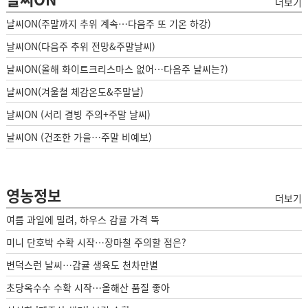
더보기
날씨ON(주말까지 추위 계속…다음주 또 기온 하강)
날씨ON(다음주 추위 전망&주말날씨)
날씨ON(올해 화이트크리스마스 없어…다음주 날씨는?)
날씨ON(겨울철 체감온도&주말날)
날씨ON (서리 결빙 주의+주말 날씨)
날씨ON (건조한 가을…주말 비예보)
영농정보
더보기
여름 과일에 밀려, 하우스 감귤 가격 뚝
미니 단호박 수확 시작…장마철 주의할 점은?
변덕스런 날씨…감귤 생육도 천차만별
초당옥수수 수확 시작…올해산 품질 좋아