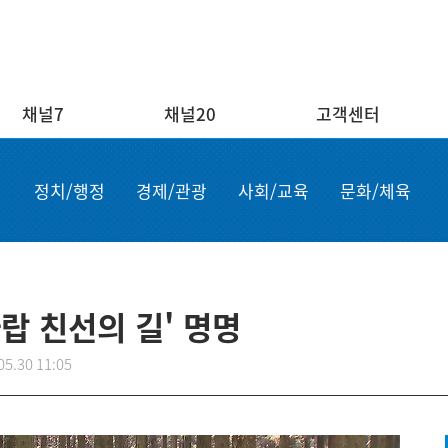
채널7
채널20
고객센터
채널20
고객센터
ENG/
정치/행정
경제/관광
사회/교육
문화/체육
실시간보기
자주하는 질문
Order n
결혼
1:1 문의
Apply for
부고
설치·A/S신청
申请商品
공지사항
故障申报
랍 친선의 길' 명명
05.30 11:05