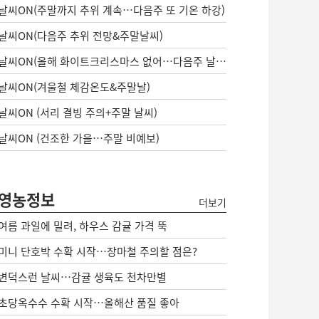
날씨ON(주말까지 추위 계속…다음주 또 기온 하강)
날씨ON(다음주 추위 전망&주말날씨)
날씨ON(올해 화이트크리스마스 없어…다음주 날씨는?)
날씨ON(겨울철 체감온도&주말날)
날씨ON (서리 결빙 주의+주말 날씨)
날씨ON (건조한 가을…주말 비예보)
영농정보
더보기
여름 과일에 밀려, 하우스 감귤 가격 뚝
미니 단호박 수확 시작…장마철 주의할 점은?
변덕스런 날씨…감귤 생육도 천차만별
초당옥수수 수확 시작…올해산 품질 좋아