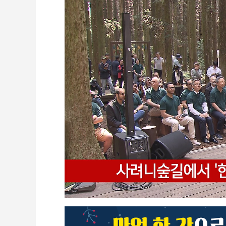
CCTV
셀프개통
모바일 결합
케이블 광고
OTT박스