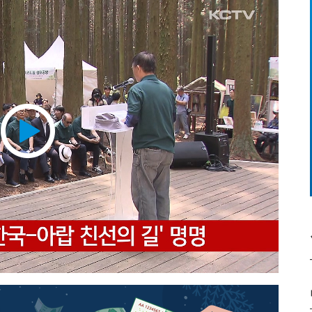
Play
Video