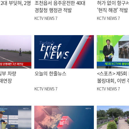
2대 부딪혀, 2명
조천읍서 음주운전한 40대
허가 없이 항구서
경찰청 행정관 적발
'현직 해경' 적발
KCTV NEWS 7
KCTV NEWS 7
일부 차량
오늘의 한줄뉴스
<스포츠> 제5회 
 재연장
볼링대회, 이번 
KCTV NEWS 7
KCTV NEWS 7