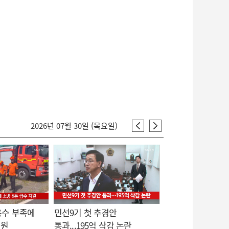
2026년 07월 30일 (목요일)
용수 부족에
민선9기 첫 추경안
지원
통과...195억 삭감 논란