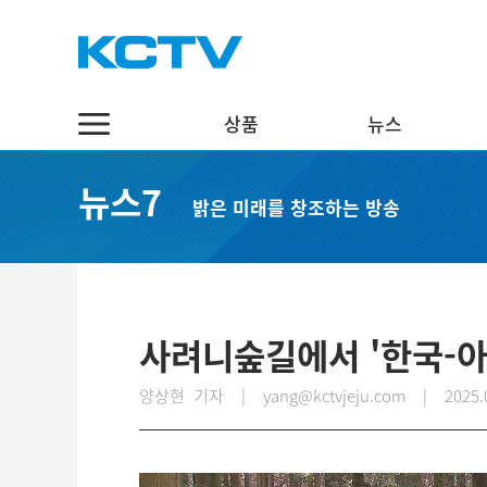
상품
뉴스
상품
뉴스
채널7
뉴스7
밝은 미래를 창조하는 방송
스마트 TV
정치·행정
실시간보기
케이블 TV
경제·관광
편성표
채널표
사회·교육
다시보기
UHD
문화·체육
사려니숲길에서 '한국-아
스마트뷰앱
영어뉴스
양상현 기자 | yang@kctvjeju.com
|
2025.
인터넷
중국어뉴스
인터넷 전화
제주어뉴스
결합상품
기획뉴스