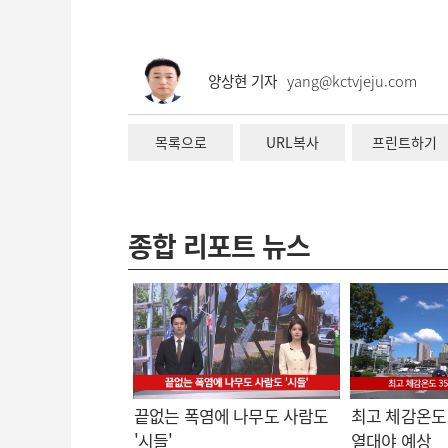
양상현 기자
yang@kctvjeju.com
목록으로
URL복사
프린트하기
종합 리포트 뉴스
끝없는 폭염에 나무도 사람도
최고 체감온도 
'시들'
열대야 예상