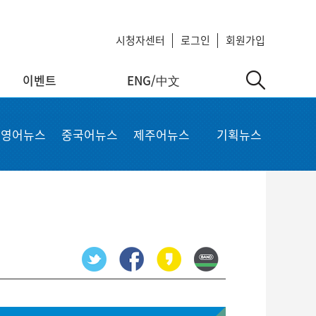
시청자센터
로그인
회원가입
이벤트
ENG/中文
中文
MyKCTV
기타서비스
영어뉴스
중국어뉴스
제주어뉴스
기획뉴스
ow
회원정보 수정
공지사항
 repair
비밀번호 변경
회사소개
가입상품 조회
이용약관
알뜰폰 등록 설정
이메일 무단수집 거부
회원 탈퇴