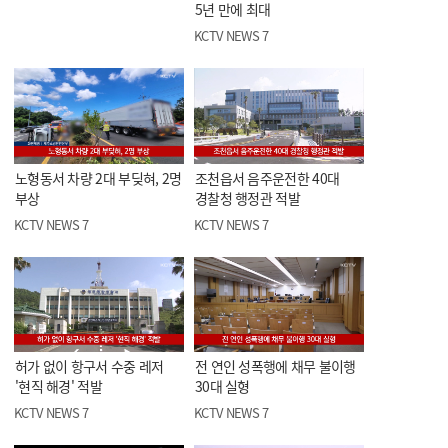
5년 만에 최대
KCTV NEWS 7
노형동서 차량 2대 부딪혀, 2명
조천읍서 음주운전한 40대
부상
경찰청 행정관 적발
KCTV NEWS 7
KCTV NEWS 7
허가 없이 항구서 수중 레저
전 연인 성폭행에 채무 불이행
'현직 해경' 적발
30대 실형
KCTV NEWS 7
KCTV NEWS 7