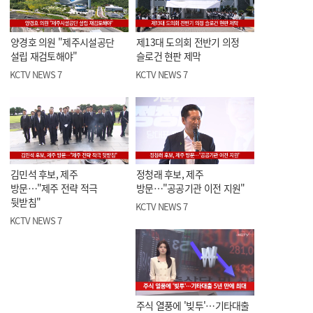
양경호 의원 "제주시설공단
제13대 도의회 전반기 의정
설립 재검토해야"
슬로건 현판 제막
KCTV NEWS 7
KCTV NEWS 7
김민석 후보, 제주
정청래 후보, 제주
방문…"제주 전략 적극
방문…"공공기관 이전 지원"
뒷받침"
KCTV NEWS 7
KCTV NEWS 7
주식 열풍에 '빚투'…기타대출