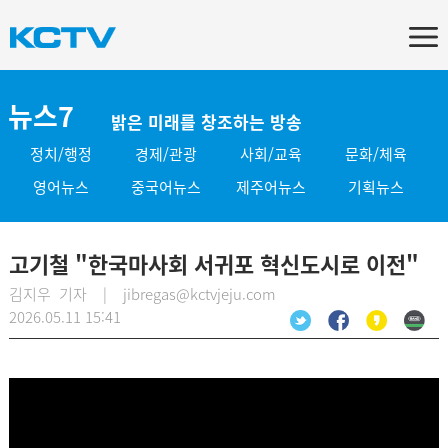
뉴스7
밝은 미래를 창조하는 방송
정치/행정
경제/관광
사회/교육
문화/체육
영어뉴스
중국어뉴스
제주어뉴스
기획뉴스
고기철 "한국마사회 서귀포 혁신도시로 이전"
김지우 기자 | jibregas@kctvjeju.com
2026.05.11 15:41