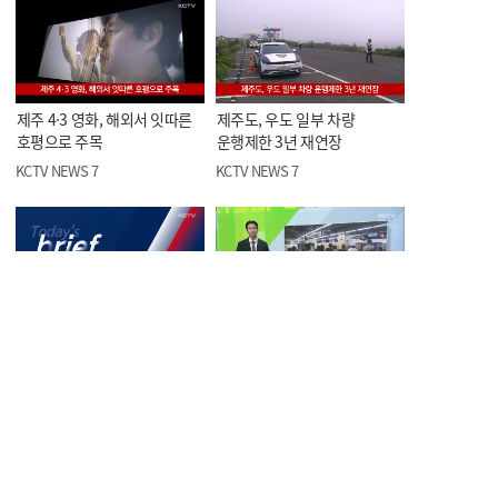
제주 4·3 영화, 해외서 잇따른
제주도, 우도 일부 차량
호평으로 주목
운행제한 3년 재연장
KCTV NEWS 7
KCTV NEWS 7
오늘의 한줄뉴스
<스포츠> 제5회 KCTV배
볼링대회, 이번 주말 개막
KCTV NEWS 7
KCTV NEWS 7