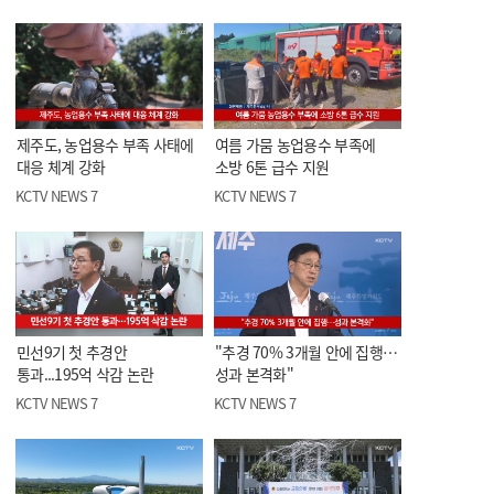
제주도, 농업용수 부족 사태에
여름 가뭄 농업용수 부족에
대응 체계 강화
소방 6톤 급수 지원
KCTV NEWS 7
KCTV NEWS 7
민선9기 첫 추경안
"추경 70% 3개월 안에 집행…
통과...195억 삭감 논란
성과 본격화"
KCTV NEWS 7
KCTV NEWS 7