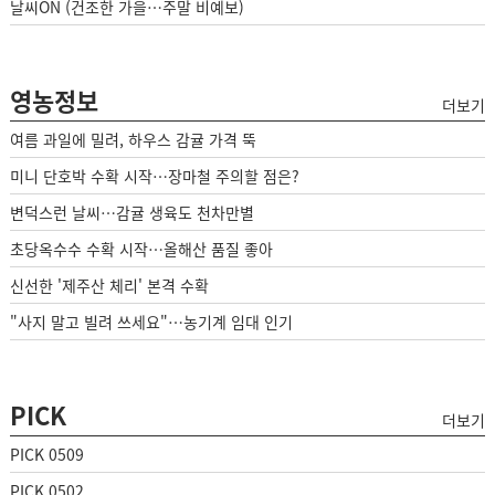
날씨ON (건조한 가을…주말 비예보)
영농정보
더보기
여름 과일에 밀려, 하우스 감귤 가격 뚝
미니 단호박 수확 시작…장마철 주의할 점은?
변덕스런 날씨…감귤 생육도 천차만별
초당옥수수 수확 시작…올해산 품질 좋아
신선한 '제주산 체리' 본격 수확
"사지 말고 빌려 쓰세요"…농기계 임대 인기
PICK
더보기
PICK 0509
PICK 0502