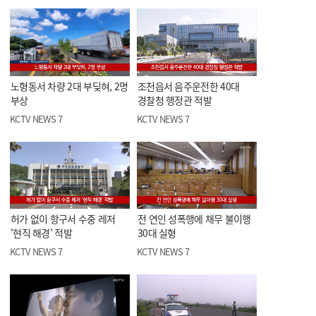
노형동서 차량 2대 부딪혀, 2명
조천읍서 음주운전한 40대
부상
경찰청 행정관 적발
KCTV NEWS 7
KCTV NEWS 7
허가 없이 항구서 수중 레저
전 연인 성폭행에 채무 불이행
'현직 해경' 적발
30대 실형
KCTV NEWS 7
KCTV NEWS 7