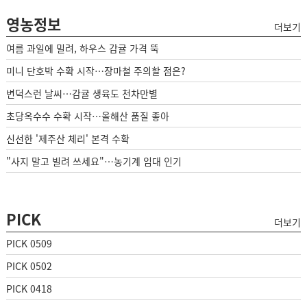
영농정보
더보기
여름 과일에 밀려, 하우스 감귤 가격 뚝
미니 단호박 수확 시작…장마철 주의할 점은?
변덕스런 날씨…감귤 생육도 천차만별
초당옥수수 수확 시작…올해산 품질 좋아
신선한 '제주산 체리' 본격 수확
"사지 말고 빌려 쓰세요"…농기계 임대 인기
PICK
더보기
PICK 0509
PICK 0502
PICK 0418