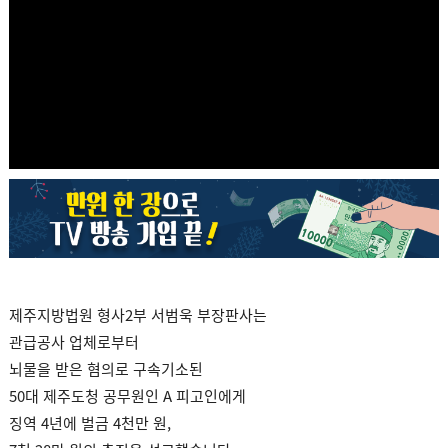
제주지방법원 형사2부 서범욱 부장판사는
관급공사 업체로부터
뇌물을 받은 혐의로 구속기소된
50대 제주도청 공무원인 A 피고인에게
징역 4년에 벌금 4천만 원,