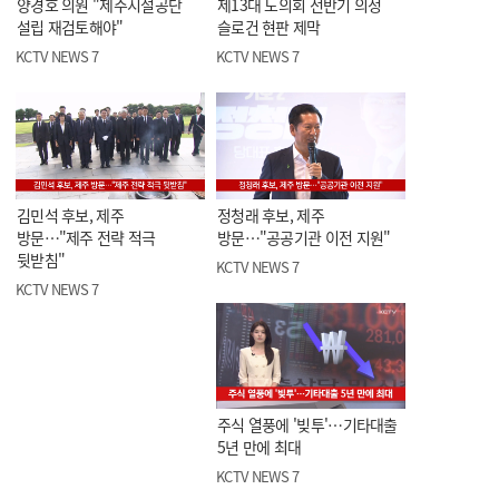
양경호 의원 "제주시설공단
제13대 도의회 전반기 의정
설립 재검토해야"
슬로건 현판 제막
KCTV NEWS 7
KCTV NEWS 7
김민석 후보, 제주
정청래 후보, 제주
방문…"제주 전략 적극
방문…"공공기관 이전 지원"
뒷받침"
KCTV NEWS 7
KCTV NEWS 7
주식 열풍에 '빚투'…기타대출
5년 만에 최대
KCTV NEWS 7