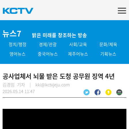
뉴스7
밝은 미래를 창조하는 방송
정치/행정
경제/관광
사회/교육
문화/체육
영어뉴스
중국어뉴스
제주어뉴스
기획뉴스
공사업체서 뇌물 받은 도청 공무원 징역 4년
김경임 기자 | kki@kctvjeju.com
2026.05.14 11:47