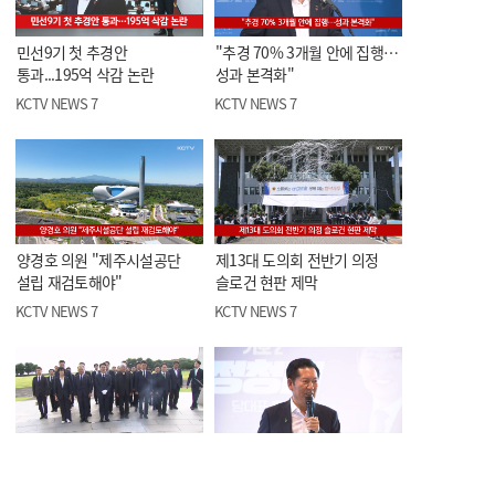
민선9기 첫 추경안
"추경 70% 3개월 안에 집행…
통과...195억 삭감 논란
성과 본격화"
KCTV NEWS 7
KCTV NEWS 7
양경호 의원 "제주시설공단
제13대 도의회 전반기 의정
설립 재검토해야"
슬로건 현판 제막
KCTV NEWS 7
KCTV NEWS 7
김민석 후보, 제주
정청래 후보, 제주
방문…"제주 전략 적극
방문…"공공기관 이전 지원"