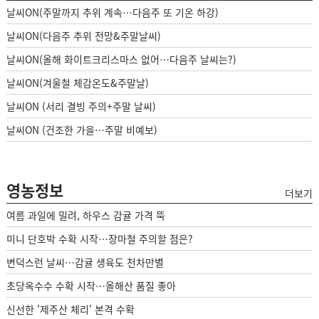
날씨ON(주말까지 추위 계속…다음주 또 기온 하강)
날씨ON(다음주 추위 전망&주말날씨)
날씨ON(올해 화이트크리스마스 없어…다음주 날씨는?)
날씨ON(겨울철 체감온도&주말날)
날씨ON (서리 결빙 주의+주말 날씨)
날씨ON (건조한 가을…주말 비예보)
영농정보
더보기
여름 과일에 밀려, 하우스 감귤 가격 뚝
미니 단호박 수확 시작…장마철 주의할 점은?
변덕스런 날씨…감귤 생육도 천차만별
초당옥수수 수확 시작…올해산 품질 좋아
신선한 '제주산 체리' 본격 수확