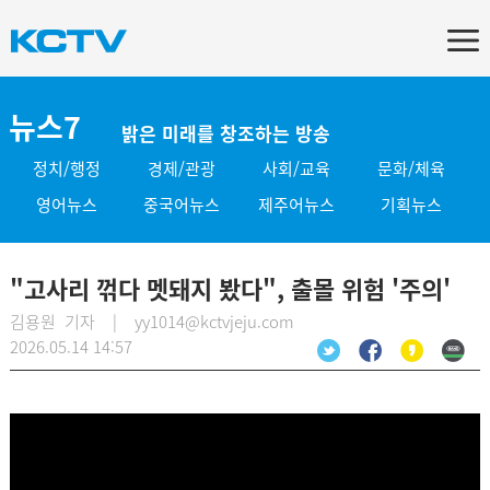
뉴스7
밝은 미래를 창조하는 방송
정치/행정
경제/관광
사회/교육
문화/체육
영어뉴스
중국어뉴스
제주어뉴스
기획뉴스
"고사리 꺾다 멧돼지 봤다", 출몰 위험 '주의'
김용원 기자 | yy1014@kctvjeju.com
2026.05.14 14:57