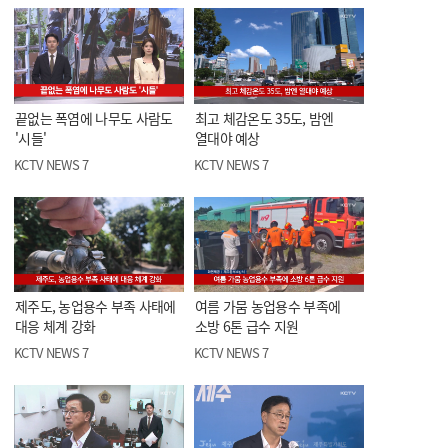
끝없는 폭염에 나무도 사람도
최고 체감온도 35도, 밤엔
'시들'
열대야 예상
KCTV NEWS 7
KCTV NEWS 7
제주도, 농업용수 부족 사태에
여름 가뭄 농업용수 부족에
대응 체계 강화
소방 6톤 급수 지원
KCTV NEWS 7
KCTV NEWS 7