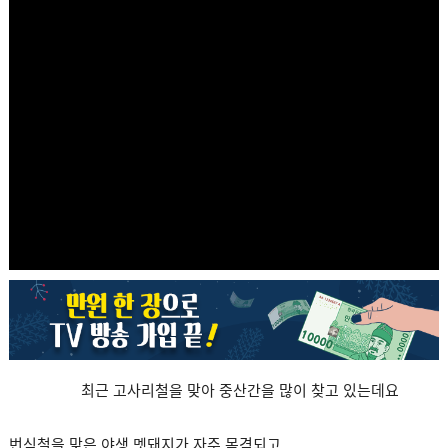
최근 고사리철을 맞아 중산간을 많이 찾고 있는데요
번식철을 맞은 야생 멧돼지가 자주 목격되고