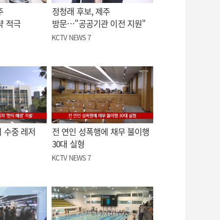
주
정청래 후보, 제주
략 적극
방문…"공공기관 이전 지원"
KCTV NEWS 7
 수중 레저
전 연인 성폭행에 채무 불이행
30대 실형
KCTV NEWS 7