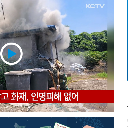
Play
Video