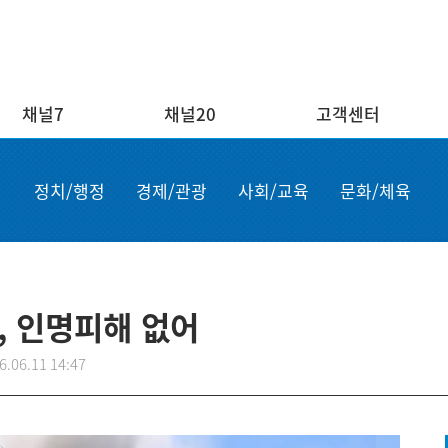
채널7
채널20
고객센터
채널20
고객센터
ENG/
정치/행정
경제/관광
사회/교육
문화/체육
실시간보기
자주하는 질문
Order n
결혼
1:1 문의
Apply for
부고
설치·A/S신청
申请商品
공지사항
故障申报
, 인명피해 없어
6.06.11 14:47