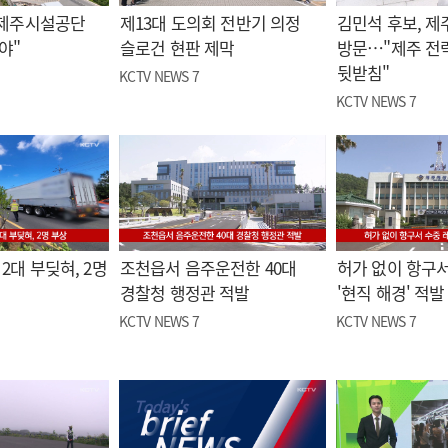
"제주시설공단
제13대 도의회 전반기 의정
김민석 후보, 제
야"
슬로건 현판 제막
방문…"제주 전
뒷받침"
KCTV NEWS 7
KCTV NEWS 7
2대 부딪혀, 2명
조천읍서 음주운전한 40대
허가 없이 항구서
경찰청 행정관 적발
'현직 해경' 적발
KCTV NEWS 7
KCTV NEWS 7