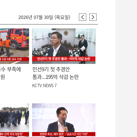
2026년 07월 30일 (목요일)
용수 부족에
민선9기 첫 추경안
지원
통과...195억 삭감 논란
KCTV NEWS 7