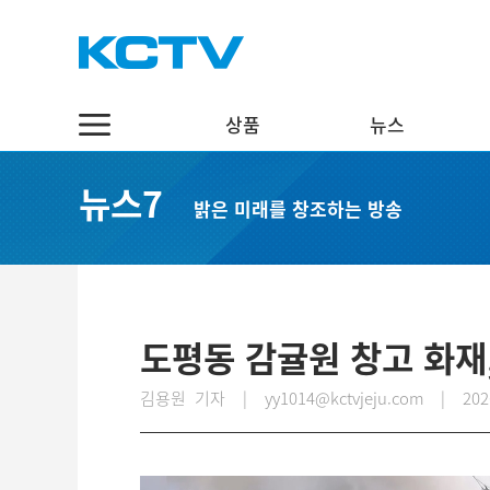
상품
뉴스
상품
뉴스
채널7
뉴스7
밝은 미래를 창조하는 방송
스마트 TV
정치·행정
실시간보기
케이블 TV
경제·관광
편성표
채널표
사회·교육
다시보기
UHD
문화·체육
도평동 감귤원 창고 화재
스마트뷰앱
영어뉴스
김용원 기자 | yy1014@kctvjeju.com
|
202
인터넷
중국어뉴스
인터넷 전화
제주어뉴스
결합상품
기획뉴스