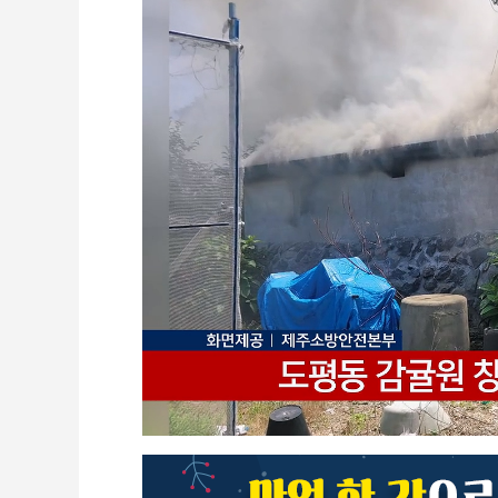
CCTV
셀프개통
모바일 결합
케이블 광고
OTT박스