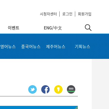
시청자센터
로그인
회원가입
이벤트
ENG/中文
中文
MyKCTV
기타서비스
영어뉴스
중국어뉴스
제주어뉴스
기획뉴스
ow
회원정보 수정
공지사항
 repair
비밀번호 변경
회사소개
가입상품 조회
이용약관
알뜰폰 등록 설정
이메일 무단수집 거부
회원 탈퇴