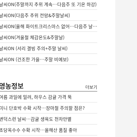
날씨ON(주말까지 추위 계속…다음주 또 기온 하강)
날씨ON(다음주 추위 전망&주말날씨)
날씨ON(올해 화이트크리스마스 없어…다음주 날씨는?)
날씨ON(겨울철 체감온도&주말날)
날씨ON (서리 결빙 주의+주말 날씨)
날씨ON (건조한 가을…주말 비예보)
영농정보
더보기
여름 과일에 밀려, 하우스 감귤 가격 뚝
미니 단호박 수확 시작…장마철 주의할 점은?
변덕스런 날씨…감귤 생육도 천차만별
초당옥수수 수확 시작…올해산 품질 좋아