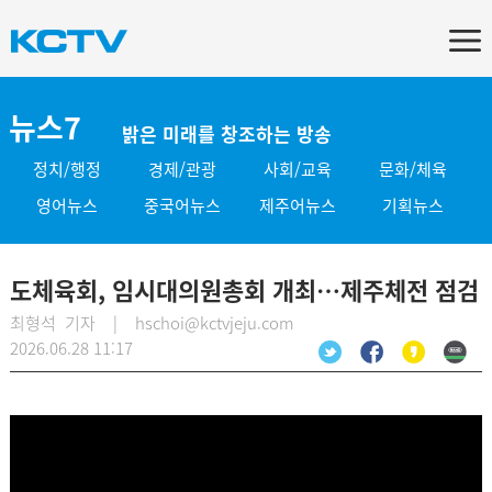
뉴스7
밝은 미래를 창조하는 방송
정치/행정
경제/관광
사회/교육
문화/체육
영어뉴스
중국어뉴스
제주어뉴스
기획뉴스
도체육회, 임시대의원총회 개최…제주체전 점검
최형석 기자 | hschoi@kctvjeju.com
2026.06.28 11:17