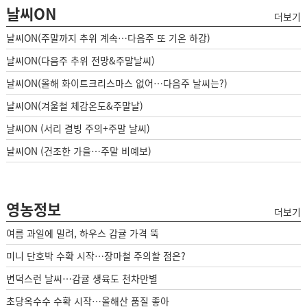
날씨ON
더보기
날씨ON(주말까지 추위 계속…다음주 또 기온 하강)
날씨ON(다음주 추위 전망&주말날씨)
날씨ON(올해 화이트크리스마스 없어…다음주 날씨는?)
날씨ON(겨울철 체감온도&주말날)
날씨ON (서리 결빙 주의+주말 날씨)
날씨ON (건조한 가을…주말 비예보)
영농정보
더보기
여름 과일에 밀려, 하우스 감귤 가격 뚝
미니 단호박 수확 시작…장마철 주의할 점은?
변덕스런 날씨…감귤 생육도 천차만별
초당옥수수 수확 시작…올해산 품질 좋아