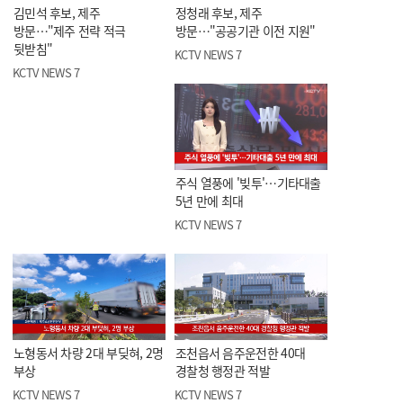
김민석 후보, 제주
정청래 후보, 제주
방문…"제주 전략 적극
방문…"공공기관 이전 지원"
뒷받침"
KCTV NEWS 7
KCTV NEWS 7
주식 열풍에 '빚투'…기타대출
5년 만에 최대
KCTV NEWS 7
노형동서 차량 2대 부딪혀, 2명
조천읍서 음주운전한 40대
부상
경찰청 행정관 적발
KCTV NEWS 7
KCTV NEWS 7