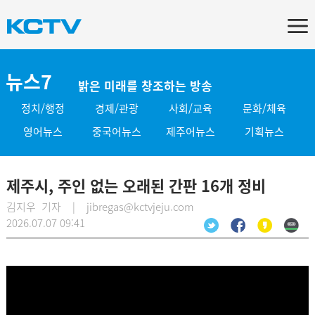
뉴스7
밝은 미래를 창조하는 방송
정치/행정
경제/관광
사회/교육
문화/체육
영어뉴스
중국어뉴스
제주어뉴스
기획뉴스
제주시, 주인 없는 오래된 간판 16개 정비
김지우 기자 | jibregas@kctvjeju.com
2026.07.07 09:41