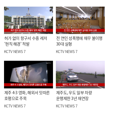
허가 없이 항구서 수중 레저
전 연인 성폭행에 채무 불이행
'현직 해경' 적발
30대 실형
KCTV NEWS 7
KCTV NEWS 7
제주 4·3 영화, 해외서 잇따른
제주도, 우도 일부 차량
호평으로 주목
운행제한 3년 재연장
KCTV NEWS 7
KCTV NEWS 7