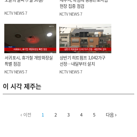
현장 집중 점검
KCTV NEWS 7
KCTV NEWS 7
서귀포시, 휴가철 개방화장실
상반기 히트펌프 1,042가구
특별 점검
선정…내달부터 설치
KCTV NEWS 7
KCTV NEWS 7
이 시각 제주는
‹ 이전
1
2
3
4
5
다음 ›