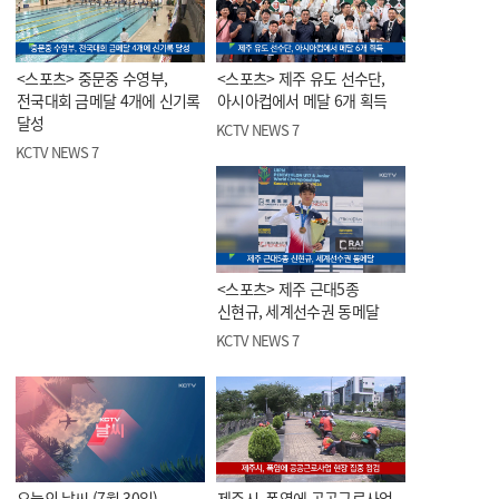
<스포츠> 중문중 수영부,
<스포츠> 제주 유도 선수단,
전국대회 금메달 4개에 신기록
아시아컵에서 메달 6개 획득
달성
KCTV NEWS 7
KCTV NEWS 7
<스포츠> 제주 근대5종
신현규, 세계선수권 동메달
KCTV NEWS 7
오늘의 날씨 (7월 30일)
제주시, 폭염에 공공근로사업