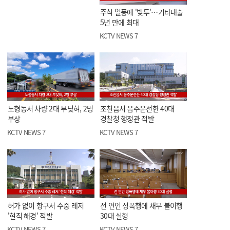
주식 열풍에 '빚투'…기타대출
5년 만에 최대
KCTV NEWS 7
노형동서 차량 2대 부딪혀, 2명
조천읍서 음주운전한 40대
부상
경찰청 행정관 적발
KCTV NEWS 7
KCTV NEWS 7
허가 없이 항구서 수중 레저
전 연인 성폭행에 채무 불이행
'현직 해경' 적발
30대 실형
KCTV NEWS 7
KCTV NEWS 7