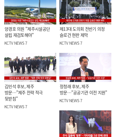
양경호 의원 "제주시설공단
제13대 도의회 전반기 의정
설립 재검토해야"
슬로건 현판 제막
KCTV NEWS 7
KCTV NEWS 7
김민석 후보, 제주
정청래 후보, 제주
방문…"제주 전략 적극
방문…"공공기관 이전 지원"
뒷받침"
KCTV NEWS 7
KCTV NEWS 7