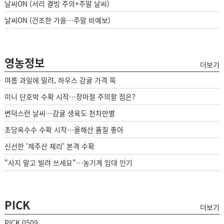
날씨ON (서리 결빙 주의+주말 날씨)
날씨ON (건조한 가을…주말 비예보)
영농정보
더보기
여름 과일에 밀려, 하우스 감귤 가격 뚝
미니 단호박 수확 시작…장마철 주의할 점은?
변덕스런 날씨…감귤 생육도 천차만별
초당옥수수 수확 시작…올해산 품질 좋아
신선한 '제주산 체리' 본격 수확
"사지 말고 빌려 쓰세요"…농기계 임대 인기
PICK
더보기
PICK 0509