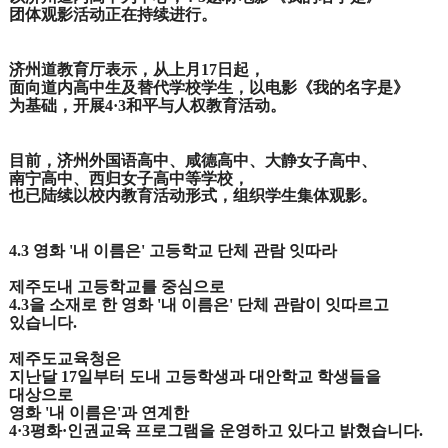
团体观影活动正在持续进行。
济州道教育厅表示，从上月17日起，
面向道内高中生及替代学校学生，以电影《我的名字是》
为基础，开展4·3和平与人权教育活动。
目前，济州外国语高中、咸德高中、
大静女子高中、
南宁高中、西归女子高中等学校，
也已陆续以校内教育活动形式，组织学生集体观影。
4.3 영화 '내 이름은' 고등학교 단체 관람 잇따라
제주도내 고등학교를 중심으로
4.3을 소재로 한 영화 '내 이름은' 단체 관람이 잇따르고
있습니다.
제주도교육청은
지난달 17일부터 도내 고등학생과 대안학교 학생들을
대상으로
영화 '내 이름은'과 연계한
4·3평화·인권교육 프로그램을 운영하고 있다고 밝혔습니다.