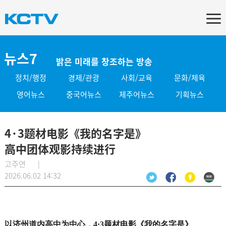
뉴스7
밝은 미래를 창조하는 방송
정치/행정
경제/관광
사회/교육
문화/체육
영어뉴스
중국어뉴스
제주어뉴스
기획뉴스
4·3题材电影《我的名字是》
高中团体观影持续进行
고주연 |
2026.06.02 14:32
以济州道内高中为中心，4·3题材电影《我的名字是》