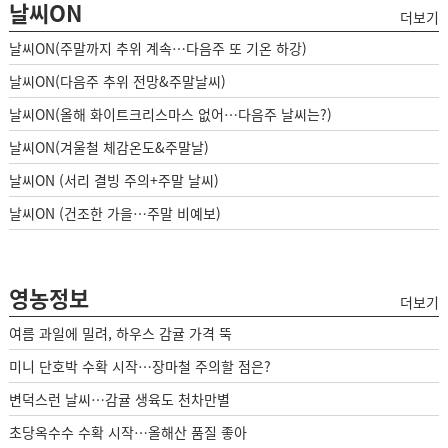
날씨ON
더보기
날씨ON(주말까지 추위 계속…다음주 또 기온 하강)
날씨ON(다음주 추위 전망&주말날씨)
날씨ON(올해 화이트크리스마스 없어…다음주 날씨는?)
날씨ON(겨울철 체감온도&주말날)
날씨ON (서리 결빙 주의+주말 날씨)
날씨ON (건조한 가을…주말 비예보)
영농정보
더보기
여름 과일에 밀려, 하우스 감귤 가격 뚝
미니 단호박 수확 시작…장마철 주의할 점은?
변덕스런 날씨…감귤 생육도 천차만별
초당옥수수 수확 시작…올해산 품질 좋아