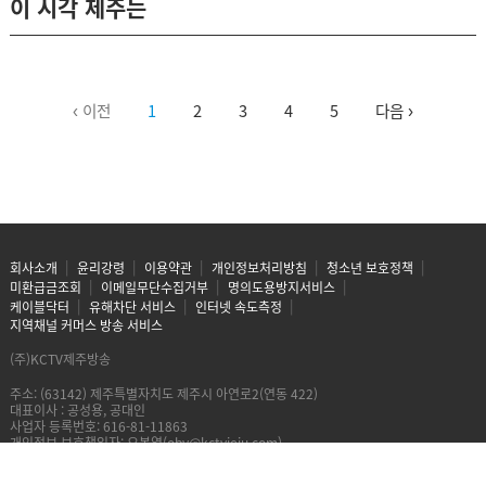
이 시각 제주는
‹ 이전
1
2
3
4
5
다음 ›
회사소개
윤리강령
이용약관
개인정보처리방침
청소년 보호정책
미환급금조회
이메일무단수집거부
명의도용방지서비스
케이블닥터
유해차단 서비스
인터넷 속도측정
지역채널 커머스 방송 서비스
(주)KCTV제주방송
주소: (63142) 제주특별자치도 제주시 아연로2(연동 422)
대표이사 : 공성용, 공대인
사업자 등록번호: 616-81-11863
개인정보 보호책임자: 오봉열(oby@kctvjeju.com)