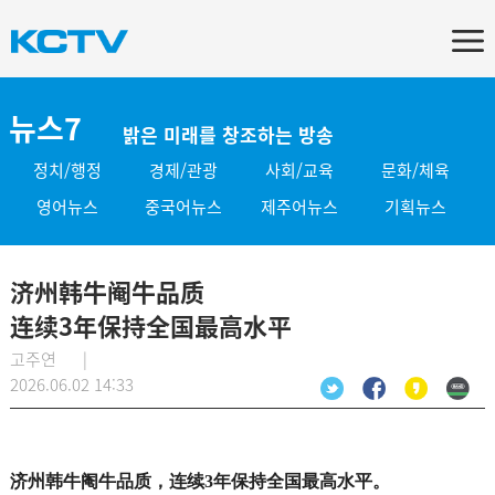
뉴스7
밝은 미래를 창조하는 방송
정치/행정
경제/관광
사회/교육
문화/체육
영어뉴스
중국어뉴스
제주어뉴스
기획뉴스
济州韩牛阉牛品质
连续3年保持全国最高水平
고주연 |
2026.06.02 14:33
济州韩牛阉牛品质，连续3年保持全国最高水平。