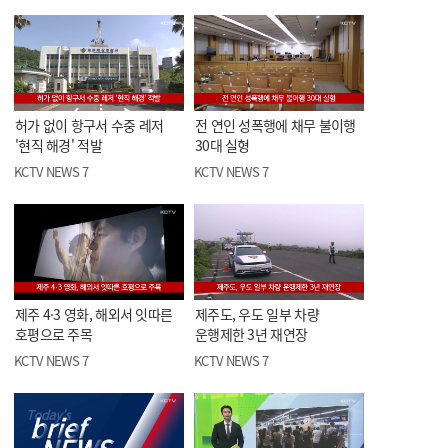
허가 없이 항구서 수중 레저
전 연인 성폭행에 채무 불이행
'현직 해경' 적발
30대 실형
KCTV NEWS 7
KCTV NEWS 7
제주 4·3 영화, 해외서 잇따른
제주도, 우도 일부 차량
호평으로 주목
운행제한 3년 재연장
KCTV NEWS 7
KCTV NEWS 7