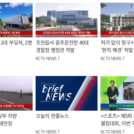
2대 부딪혀, 2명
조천읍서 음주운전한 40대
허가 없이 항구서
경찰청 행정관 적발
'현직 해경' 적발
KCTV NEWS 7
KCTV NEWS 7
일부 차량
오늘의 한줄뉴스
<스포츠> 제5회 
 재연장
볼링대회, 이번 
KCTV NEWS 7
KCTV NEWS 7