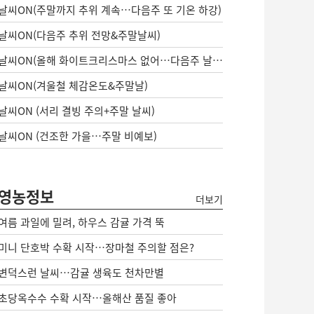
날씨ON(주말까지 추위 계속…다음주 또 기온 하강)
날씨ON(다음주 추위 전망&주말날씨)
날씨ON(올해 화이트크리스마스 없어…다음주 날씨는?)
날씨ON(겨울철 체감온도&주말날)
날씨ON (서리 결빙 주의+주말 날씨)
날씨ON (건조한 가을…주말 비예보)
영농정보
더보기
여름 과일에 밀려, 하우스 감귤 가격 뚝
미니 단호박 수확 시작…장마철 주의할 점은?
변덕스런 날씨…감귤 생육도 천차만별
초당옥수수 수확 시작…올해산 품질 좋아