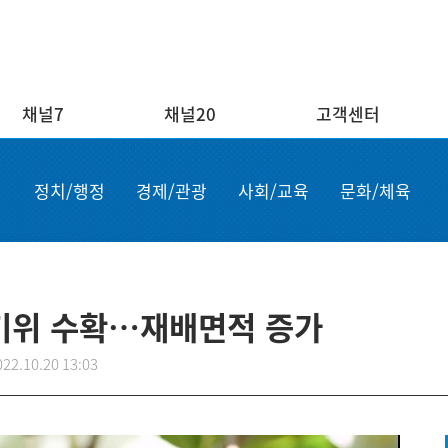
채널7
채널20
고객센터
채널20
고객센터
ENG/
정치/행정
경제/관광
사회/교육
문화/체육
실시간보기
자주하는 질문
Order n
결혼
1:1 문의
Apply for
부고
설치·A/S신청
申请商品
공지사항
故障申报
드키위 수확…재배면적 증가
022.10.20 13:03