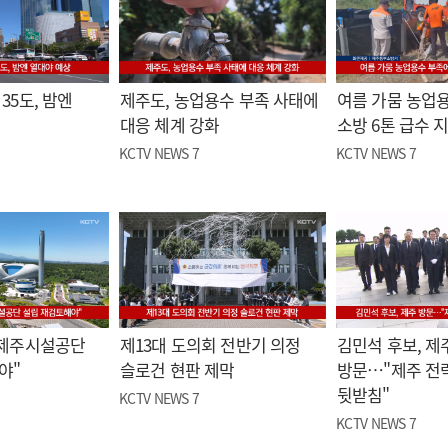
35도, 밤엔
제주도, 농업용수 부족 사태에
여름 가뭄 농업
대응 체계 강화
소방 6톤 급수 
KCTV NEWS 7
KCTV NEWS 7
"제주시설공단
제13대 도의회 전반기 의정
김민석 후보, 제
야"
슬로건 현판 제막
방문…"제주 전
뒷받침"
KCTV NEWS 7
KCTV NEWS 7