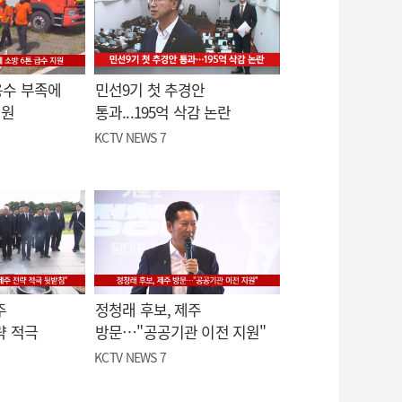
용수 부족에
민선9기 첫 추경안
지원
통과...195억 삭감 논란
KCTV NEWS 7
주
정청래 후보, 제주
략 적극
방문…"공공기관 이전 지원"
KCTV NEWS 7