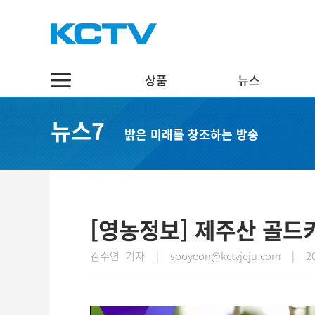
상품
뉴스
상품
뉴스
채널7
뉴스7
밝은 미래를 창조하는 방송
스마트 TV
정치·행정
실시간보기
케이블 TV
경제·관광
편성표
채널표
사회·교육
다시보기
UHD
문화·체육
[영농정보] 제주산 골
스마트뷰앱
영어뉴스
김수연 기자 | sooyeon@kctvjeju.com
|
2
인터넷
중국어뉴스
인터넷 전화
제주어뉴스
결합상품
기획뉴스