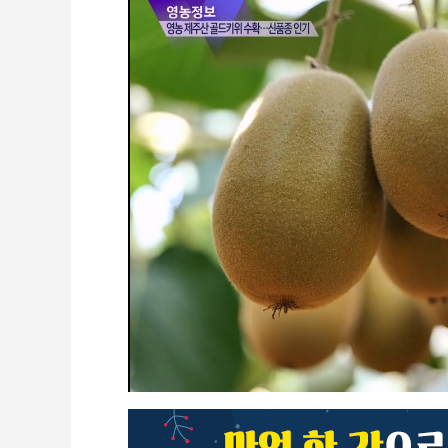
CCTV
셀프개통
모바일 결합
케이블 광고
OTT박스