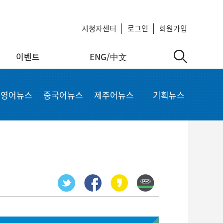
시청자센터
로그인
회원가입
이벤트
ENG/中文
中文
MyKCTV
기타서비스
영어뉴스
중국어뉴스
제주어뉴스
기획뉴스
ow
회원정보 수정
공지사항
 repair
비밀번호 변경
회사소개
가입상품 조회
이용약관
알뜰폰 등록 설정
이메일 무단수집 거부
회원 탈퇴