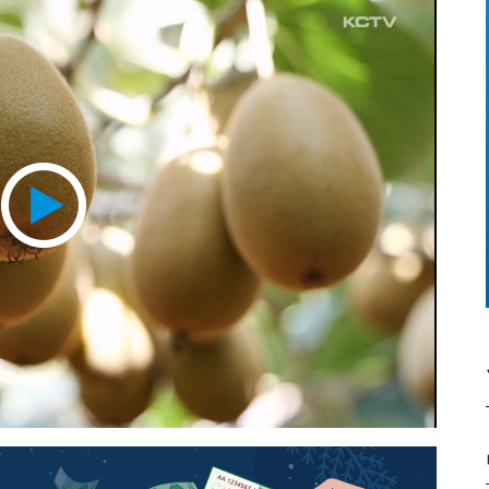
Play
Video