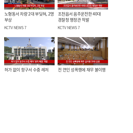
노형동서 차량 2대 부딪혀, 2명
조천읍서 음주운전한 40대
부상
경찰청 행정관 적발
KCTV NEWS 7
KCTV NEWS 7
허가 없이 항구서 수중 레저
전 연인 성폭행에 채무 불이행
'현직 해경' 적발
30대 실형
KCTV NEWS 7
KCTV NEWS 7
제주 4·3 영화, 해외서 잇따른
제주도, 우도 일부 차량
호평으로 주목
운행제한 3년 재연장