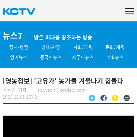
뉴스7
밝은 미래를 창조하는 방송
정치/행정
경제/관광
사회/교육
문화/체육
영어뉴스
중국어뉴스
제주어뉴스
기획뉴스
[영농정보] '고유가' 농가들 겨울나기 힘들다
김수연 기자 | sooyeon@kctvjeju.com
2023.02.01 16:42