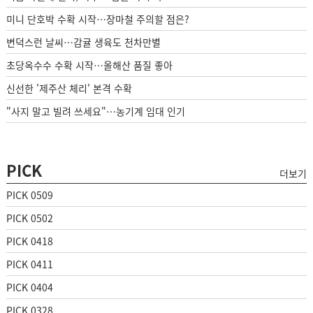
미니 단호박 수확 시작…장마철 주의할 점은?
변덕스런 날씨…감귤 생육도 천차만별
초당옥수수 수확 시작…올해산 품질 좋아
신선한 '제주산 체리' 본격 수확
"사지 말고 빌려 쓰세요"…농기계 임대 인기
PICK
더보기
PICK 0509
PICK 0502
PICK 0418
PICK 0411
PICK 0404
PICK 0328