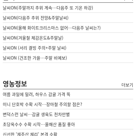
날씨ON(주말까지 추위 계속…다음주 또 기온 하강)
날씨ON(다음주 추위 전망&주말날씨)
날씨ON(올해 화이트크리스마스 없어…다음주 날씨는?)
날씨ON(겨울철 체감온도&주말날)
날씨ON (서리 결빙 주의+주말 날씨)
날씨ON (건조한 가을…주말 비예보)
영농정보
더보기
여름 과일에 밀려, 하우스 감귤 가격 뚝
미니 단호박 수확 시작…장마철 주의할 점은?
변덕스런 날씨…감귤 생육도 천차만별
초당옥수수 수확 시작…올해산 품질 좋아
신선한 '제주산 체리' 본격 수확