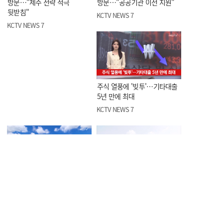
방문…"제주 전략 적극
방문…"공공기관 이전 지원"
뒷받침"
KCTV NEWS 7
KCTV NEWS 7
주식 열풍에 '빚투'…기타대출
5년 만에 최대
KCTV NEWS 7
노형동서 차량 2대 부딪혀, 2명
조천읍서 음주운전한 40대
부상
경찰청 행정관 적발
KCTV NEWS 7
KCTV NEWS 7