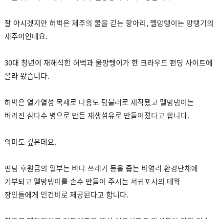
잘 아시겠지만 허벅은 제주의 물을 긷는 항아리, 멜망탱이는 망탱기의
제주어인데요.
30대 청년이 재해석한 허벅과 물망텡이가 한 크라우드 펀딩 사이트에
올라 왔습니다.
허벅은 열가열성 목재로 다용도 텀블러로 제작됐고 멜망탱이는
버려진 삼다수 병으로 만든 재생섬유로 만들어졌다고 합니다.
의미도 깊은데요.
펀딩 후원금의 일부는 바다 쓰레기 등을 줍는 비영리 환경단체에
기부되고 멜망텡이를 손수 만들어 주시는 서귀포시의 테왁
장인들에게 인건비로 제공된다고 합니다.