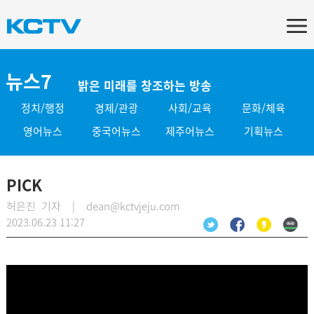
뉴스7
밝은 미래를 창조하는 방송
정치/행정
경제/관광
사회/교육
문화/체육
영어뉴스
중국어뉴스
제주어뉴스
기획뉴스
PICK
허은진 기자 | dean@kctvjeju.com
2023.06.23 11:27