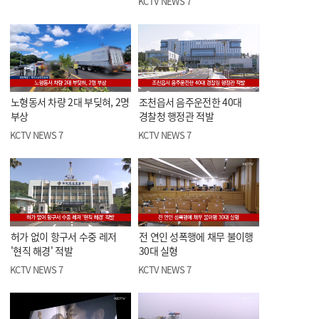
KCTV NEWS 7
노형동서 차량 2대 부딪혀, 2명
조천읍서 음주운전한 40대
부상
경찰청 행정관 적발
KCTV NEWS 7
KCTV NEWS 7
허가 없이 항구서 수중 레저
전 연인 성폭행에 채무 불이행
'현직 해경' 적발
30대 실형
KCTV NEWS 7
KCTV NEWS 7