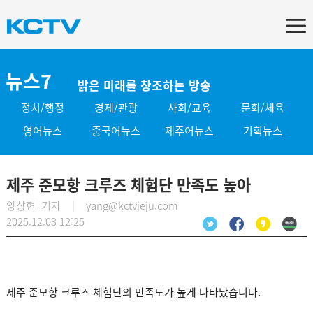
뉴스7
밝은 미래를 창조하는 방송
정치/행정
경제/관광
사회/교육
문화/체육
영어뉴스
중국어뉴스
제주어뉴스
기획뉴스
제주 준모항 크루즈 체험단 만족도 높아
양상현 기자 | yang@kctvjeju.com
2025.12.03 12:25
제주 준모항 크루즈 체험단의 만족도가 높게 나타났습니다.