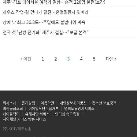
제주~김포 에어서울 여객기 결항…승객 220명 불편(보강)
하우스 작업·길 걷다가 탈진…온열질환자 잇따라
상예 낮 최고 36.3도…주말에도 불볕더위 계속
전국 첫 '난방 전기화' 제주서 결실…"보급 본격"
‹ 이전
1
2
3
4
5
다음 ›
회사소개
윤리강령
이용약관
개인정보처리방침
청소년 보호정책
미환급금조회
이메일무단수집거부
명의도용방지서비스
케이블닥터
유해차단 서비스
인터넷 속도측정
지역채널 커머스 방송 서비스
(주)KCTV제주방송