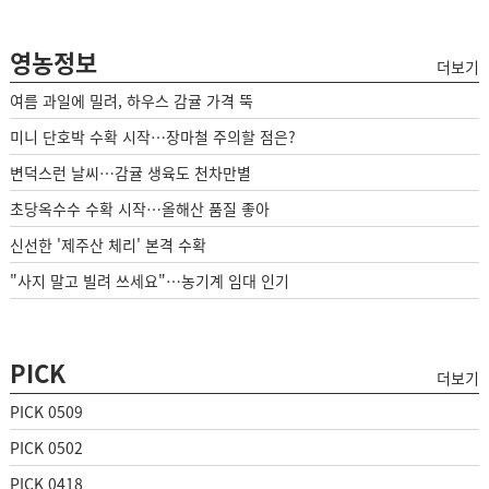
영농정보
더보기
여름 과일에 밀려, 하우스 감귤 가격 뚝
미니 단호박 수확 시작…장마철 주의할 점은?
변덕스런 날씨…감귤 생육도 천차만별
초당옥수수 수확 시작…올해산 품질 좋아
신선한 '제주산 체리' 본격 수확
"사지 말고 빌려 쓰세요"…농기계 임대 인기
PICK
더보기
PICK 0509
PICK 0502
PICK 0418