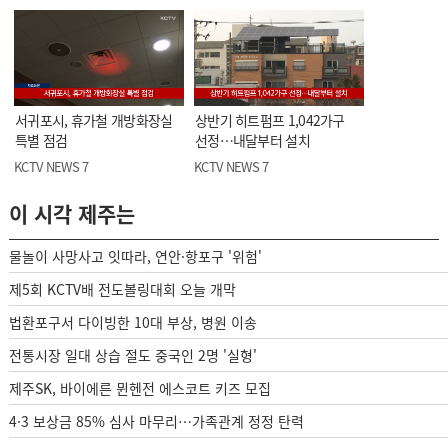
서귀포시, 휴가철 개방화장실
상반기 히트펌프 1,042가구
특별 점검
선정…내달부터 설치
KCTV NEWS 7
KCTV NEWS 7
이 시각 제주는
물놀이 사망사고 잇따라, 연안·항포구 '위험'
제5회 KCTV배 전도볼링대회 오늘 개막
법환포구서 다이빙한 10대 부상, 병원 이송
전통시장 일대 상습 절도 중국인 2명 '실형'
제주SK, 바이에른 뮌헨전 에스코트 키즈 모집
4·3 보상금 85% 심사 마무리…가족관계 정정 탄력