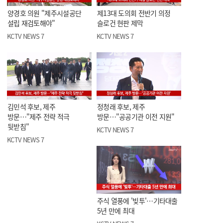
양경호 의원 "제주시설공단
제13대 도의회 전반기 의정
설립 재검토해야"
슬로건 현판 제막
KCTV NEWS 7
KCTV NEWS 7
김민석 후보, 제주
정청래 후보, 제주
방문…"제주 전략 적극
방문…"공공기관 이전 지원"
뒷받침"
KCTV NEWS 7
KCTV NEWS 7
주식 열풍에 '빚투'…기타대출
5년 만에 최대