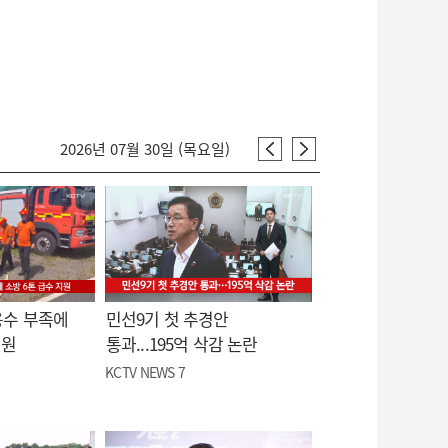
2026년 07월 30일 (목요일)
용수 부족에
민선9기 첫 추경안
지원
통과...195억 삭감 논란
KCTV NEWS 7