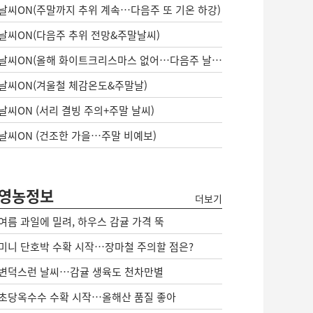
날씨ON(주말까지 추위 계속…다음주 또 기온 하강)
날씨ON(다음주 추위 전망&주말날씨)
날씨ON(올해 화이트크리스마스 없어…다음주 날씨는?)
날씨ON(겨울철 체감온도&주말날)
날씨ON (서리 결빙 주의+주말 날씨)
날씨ON (건조한 가을…주말 비예보)
영농정보
더보기
여름 과일에 밀려, 하우스 감귤 가격 뚝
미니 단호박 수확 시작…장마철 주의할 점은?
변덕스런 날씨…감귤 생육도 천차만별
초당옥수수 수확 시작…올해산 품질 좋아