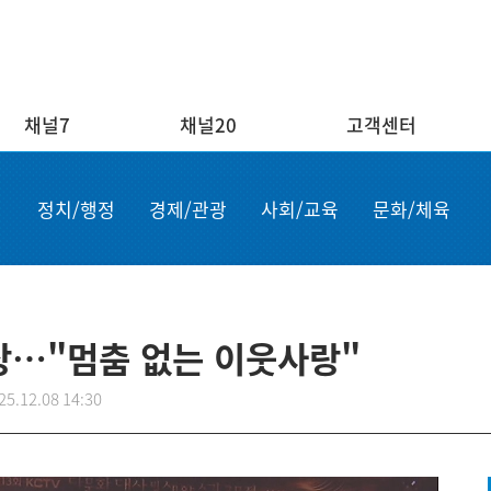
채널7
채널20
고객센터
채널20
고객센터
ENG/
정치/행정
경제/관광
사회/교육
문화/체육
실시간보기
자주하는 질문
Order n
결혼
1:1 문의
Apply for
부고
설치·A/S신청
申请商品
공지사항
故障申报
상…"멈춤 없는 이웃사랑"
25.12.08 14:30