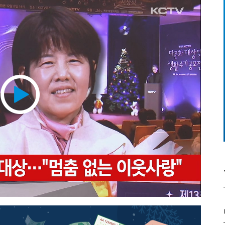
Play
Video