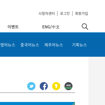
시청자센터
로그인
회원가입
이벤트
ENG/中文
中文
MyKCTV
기타서비스
영어뉴스
중국어뉴스
제주어뉴스
기획뉴스
ow
회원정보 수정
공지사항
 repair
비밀번호 변경
회사소개
가입상품 조회
이용약관
알뜰폰 등록 설정
이메일 무단수집 거부
회원 탈퇴