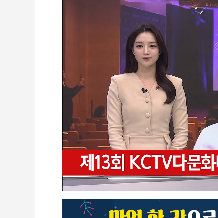
CCTV
셀프개통
모바일 결합
케이블 광고
OTT박스