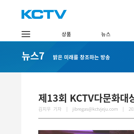
상품
뉴스
상품
뉴스
채널7
뉴스7
밝은 미래를 창조하는 방송
스마트 TV
정치·행정
실시간보기
케이블 TV
경제·관광
편성표
채널표
사회·교육
다시보기
UHD
문화·체육
제13회 KCTV다문화대
스마트뷰앱
영어뉴스
김지우 기자 | jibregas@kctvjeju.com
|
20
인터넷
중국어뉴스
인터넷 전화
제주어뉴스
결합상품
기획뉴스