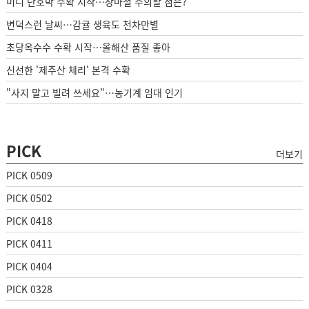
미니 단호박 수확 시작…장마철 주의할 점은?
변덕스런 날씨…감귤 생육도 천차만별
초당옥수수 수확 시작…올해산 품질 좋아
신선한 '제주산 체리' 본격 수확
"사지 말고 빌려 쓰세요"…농기계 임대 인기
PICK
더보기
PICK 0509
PICK 0502
PICK 0418
PICK 0411
PICK 0404
PICK 0328