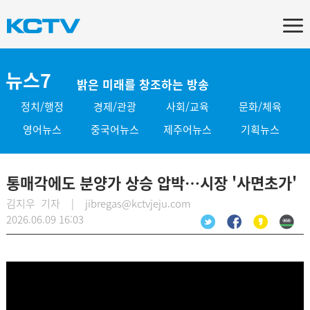
뉴스7
밝은 미래를 창조하는 방송
정치/행정
경제/관광
사회/교육
문화/체육
영어뉴스
중국어뉴스
제주어뉴스
기획뉴스
통매각에도 분양가 상승 압박…시장 '사면초가'
김지우 기자 | jibregas@kctvjeju.com
2026.06.09 16:03