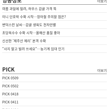
더보기
여름 과일에 밀려, 하우스 감귤 가격 뚝
미니 단호박 수확 시작…장마철 주의할 점은?
변덕스런 날씨…감귤 생육도 천차만별
초당옥수수 수확 시작…올해산 품질 좋아
신선한 '제주산 체리' 본격 수확
"사지 말고 빌려 쓰세요"…농기계 임대 인기
PICK
더보기
PICK 0509
PICK 0502
PICK 0418
PICK 0411