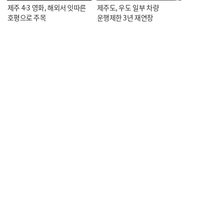
제주 4·3 영화, 해외서 잇따른
제주도, 우도 일부 차량
호평으로 주목
운행제한 3년 재연장
KCTV NEWS 7
KCTV NEWS 7
오늘의 한줄뉴스
<스포츠> 제5회 KCTV배
볼링대회, 이번 주말 개막
KCTV NEWS 7
KCTV NEWS 7
<스포츠> 중문중 수영부,
<스포츠> 제주 유도 선수단,
전국대회 금메달 4개에 신기록
아시아컵에서 메달 6개 획득
달성
KCTV NEWS 7