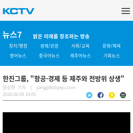
뉴스7
밝은 미래를 창조하는 방송
정치/행정
경제/관광
사회/교육
문화/체육
영어뉴스
중국어뉴스
제주어뉴스
기획뉴스
한진그룹, "항공·경제 등 제주와 전방위 상생"
양상현 기자 | yang@kctvjeju.com
2026.06.09 16:05