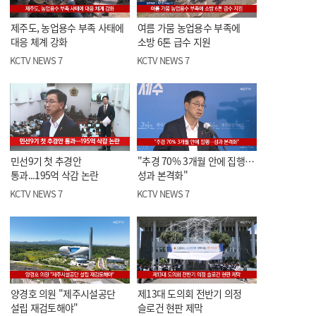
제주도, 농업용수 부족 사태에
여름 가뭄 농업용수 부족에
대응 체계 강화
소방 6톤 급수 지원
KCTV NEWS 7
KCTV NEWS 7
민선9기 첫 추경안
"추경 70% 3개월 안에 집행…
통과...195억 삭감 논란
성과 본격화"
KCTV NEWS 7
KCTV NEWS 7
양경호 의원 "제주시설공단
제13대 도의회 전반기 의정
설립 재검토해야"
슬로건 현판 제막