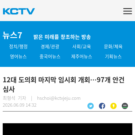
뉴스7
밝은 미래를 창조하는 방송
정치/행정
경제/관광
사회/교육
문화/체육
영어뉴스
중국어뉴스
제주어뉴스
기획뉴스
12대 도의회 마지막 임시회 개회…97개 안건
심사
최형석 기자 | hschoi@kctvjeju.com
2026.06.09 14:32