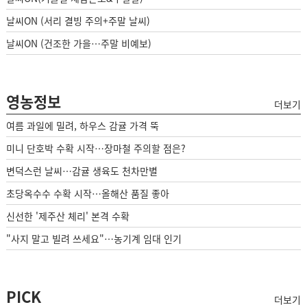
날씨ON (서리 결빙 주의+주말 날씨)
날씨ON (건조한 가을…주말 비예보)
영농정보
더보기
여름 과일에 밀려, 하우스 감귤 가격 뚝
미니 단호박 수확 시작…장마철 주의할 점은?
변덕스런 날씨…감귤 생육도 천차만별
초당옥수수 수확 시작…올해산 품질 좋아
신선한 '제주산 체리' 본격 수확
"사지 말고 빌려 쓰세요"…농기계 임대 인기
PICK
더보기