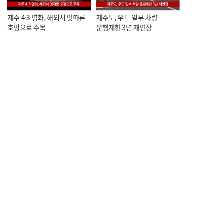
제주 4·3 영화, 해외서 잇따른
제주도, 우도 일부 차량
호평으로 주목
운행제한 3년 재연장
KCTV NEWS 7
KCTV NEWS 7
오늘의 한줄뉴스
<스포츠> 제5회 KCTV배
볼링대회, 이번 주말 개막
KCTV NEWS 7
KCTV NEWS 7
<스포츠> 중문중 수영부,
<스포츠> 제주 유도 선수단,
전국대회 금메달 4개에 신기록
아시아컵에서 메달 6개 획득