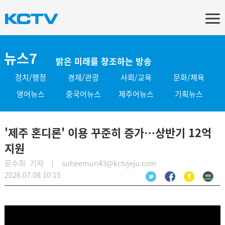
뉴스7
밝은 미래를 창조하는 방송
정치/행정
경제/관광
사회/교육
문화/체육
영어뉴스
중국어뉴스
제주어뉴스
기획뉴스
'제주 혼디론' 이용 꾸준히 증가…상반기 12억
지원
문수희 기자 | suheemun43@kctvjeju.com
2026.07.08 10:15