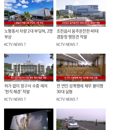
노형동서 차량 2대 부딪혀, 2명
조천읍서 음주운전한 40대
부상
경찰청 행정관 적발
KCTV NEWS 7
KCTV NEWS 7
허가 없이 항구서 수중 레저
전 연인 성폭행에 채무 불이행
'현직 해경' 적발
30대 실형
KCTV NEWS 7
KCTV NEWS 7