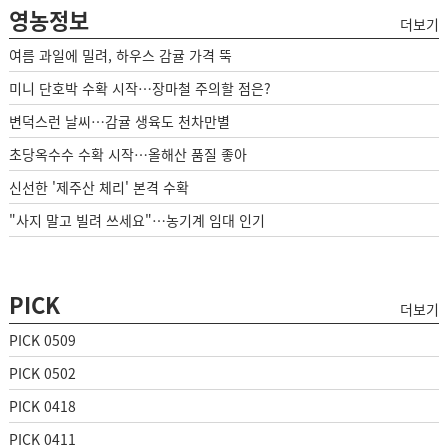
영농정보
더보기
여름 과일에 밀려, 하우스 감귤 가격 뚝
미니 단호박 수확 시작…장마철 주의할 점은?
변덕스런 날씨…감귤 생육도 천차만별
초당옥수수 수확 시작…올해산 품질 좋아
신선한 '제주산 체리' 본격 수확
"사지 말고 빌려 쓰세요"…농기계 임대 인기
PICK
더보기
PICK 0509
PICK 0502
PICK 0418
PICK 0411