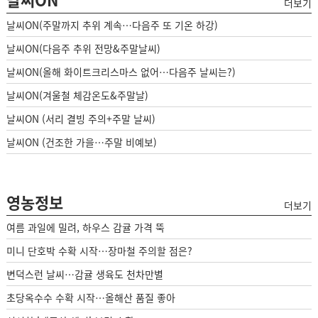
더보기
날씨ON(주말까지 추위 계속…다음주 또 기온 하강)
날씨ON(다음주 추위 전망&주말날씨)
날씨ON(올해 화이트크리스마스 없어…다음주 날씨는?)
날씨ON(겨울철 체감온도&주말날)
날씨ON (서리 결빙 주의+주말 날씨)
날씨ON (건조한 가을…주말 비예보)
영농정보
더보기
여름 과일에 밀려, 하우스 감귤 가격 뚝
미니 단호박 수확 시작…장마철 주의할 점은?
변덕스런 날씨…감귤 생육도 천차만별
초당옥수수 수확 시작…올해산 품질 좋아