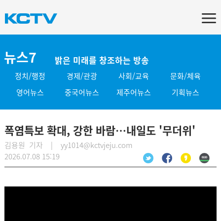
뉴스7
밝은 미래를 창조하는 방송
정치/행정
경제/관광
사회/교육
문화/체육
영어뉴스
중국어뉴스
제주어뉴스
기획뉴스
폭염특보 확대, 강한 바람…내일도 '무더위'
김용원 기자 | yy1014@kctvjeju.com
2026.07.08 15:19