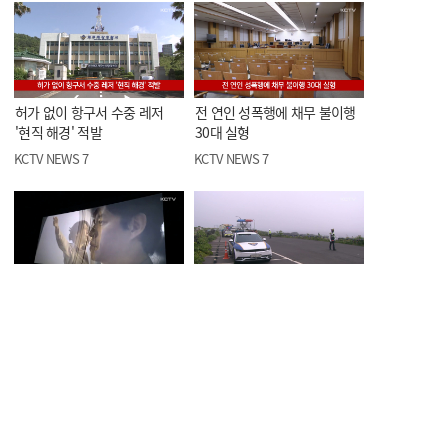
허가 없이 항구서 수중 레저
전 연인 성폭행에 채무 불이행
'현직 해경' 적발
30대 실형
KCTV NEWS 7
KCTV NEWS 7
제주 4·3 영화, 해외서 잇따른
제주도, 우도 일부 차량
호평으로 주목
운행제한 3년 재연장
KCTV NEWS 7
KCTV NEWS 7