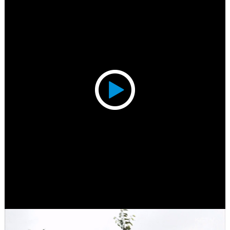
Play
Video