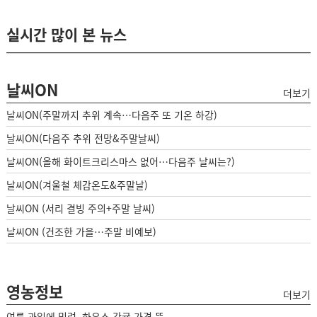
실시간 많이 본 뉴스
날씨ON
더보기
날씨ON(주말까지 추위 계속…다음주 또 기온 하강)
날씨ON(다음주 추위 전망&주말날씨)
날씨ON(올해 화이트크리스마스 없어…다음주 날씨는?)
날씨ON(겨울철 체감온도&주말날)
날씨ON (서리 결빙 주의+주말 날씨)
날씨ON (건조한 가을…주말 비예보)
영농정보
더보기
여름 과일에 밀려, 하우스 감귤 가격 뚝