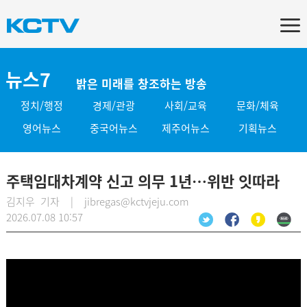
뉴스7
밝은 미래를 창조하는 방송
정치/행정
경제/관광
사회/교육
문화/체육
영어뉴스
중국어뉴스
제주어뉴스
기획뉴스
주택임대차계약 신고 의무 1년…위반 잇따라
김지우 기자 | jibregas@kctvjeju.com
2026.07.08 10:57