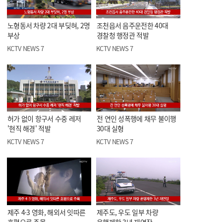
노형동서 차량 2대 부딪혀, 2명
조천읍서 음주운전한 40대
부상
경찰청 행정관 적발
KCTV NEWS 7
KCTV NEWS 7
허가 없이 항구서 수중 레저
전 연인 성폭행에 채무 불이행
'현직 해경' 적발
30대 실형
KCTV NEWS 7
KCTV NEWS 7
제주 4·3 영화, 해외서 잇따른
제주도, 우도 일부 차량
호평으로 주목
운행제한 3년 재연장