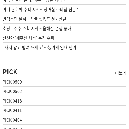
미니 단호박 수확 시작…장마철 주의할 점은?
변덕스런 날씨…감귤 생육도 천차만별
초당옥수수 수확 시작…올해산 품질 좋아
신선한 '제주산 체리' 본격 수확
"사지 말고 빌려 쓰세요"…농기계 임대 인기
PICK
더보기
PICK 0509
PICK 0502
PICK 0418
PICK 0411
PICK 0404