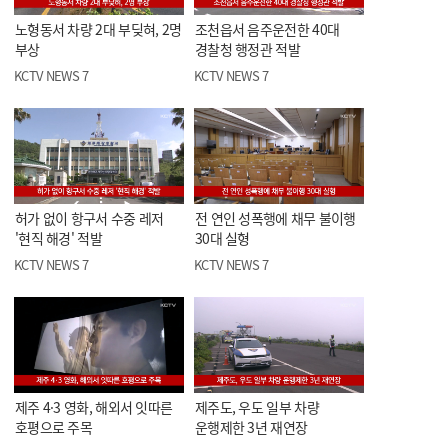
노형동서 차량 2대 부딪혀, 2명
조천읍서 음주운전한 40대
부상
경찰청 행정관 적발
KCTV NEWS 7
KCTV NEWS 7
허가 없이 항구서 수중 레저
전 연인 성폭행에 채무 불이행
'현직 해경' 적발
30대 실형
KCTV NEWS 7
KCTV NEWS 7
제주 4·3 영화, 해외서 잇따른
제주도, 우도 일부 차량
호평으로 주목
운행제한 3년 재연장