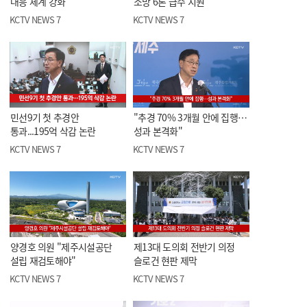
대응 체계 강화
소방 6톤 급수 지원
KCTV NEWS 7
KCTV NEWS 7
민선9기 첫 추경안
"추경 70% 3개월 안에 집행…
통과...195억 삭감 논란
성과 본격화"
KCTV NEWS 7
KCTV NEWS 7
양경호 의원 "제주시설공단
제13대 도의회 전반기 의정
설립 재검토해야"
슬로건 현판 제막
KCTV NEWS 7
KCTV NEWS 7