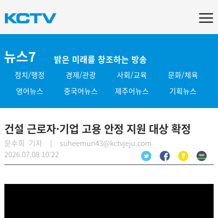
뉴스7
밝은 미래를 창조하는 방송
정치/행정
경제/관광
사회/교육
문화/체육
영어뉴스
중국어뉴스
제주어뉴스
기획뉴스
건설 근로자·기업 고용 안정 지원 대상 확정
문수희 기자 | suheemun43@kctvjeju.com
2026.07.08 10:22