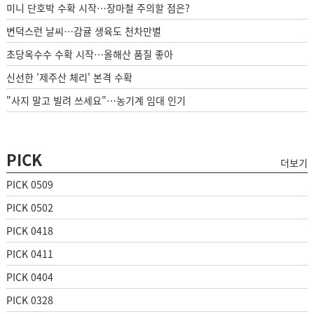
미니 단호박 수확 시작…장마철 주의할 점은?
변덕스런 날씨…감귤 생육도 천차만별
초당옥수수 수확 시작…올해산 품질 좋아
신선한 '제주산 체리' 본격 수확
"사지 말고 빌려 쓰세요"…농기계 임대 인기
PICK
더보기
PICK 0509
PICK 0502
PICK 0418
PICK 0411
PICK 0404
PICK 0328