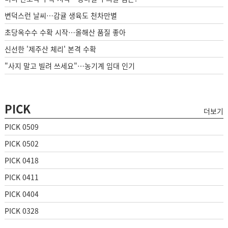
변덕스런 날씨…감귤 생육도 천차만별
초당옥수수 수확 시작…올해산 품질 좋아
신선한 '제주산 체리' 본격 수확
"사지 말고 빌려 쓰세요"…농기계 임대 인기
PICK
더보기
PICK 0509
PICK 0502
PICK 0418
PICK 0411
PICK 0404
PICK 0328