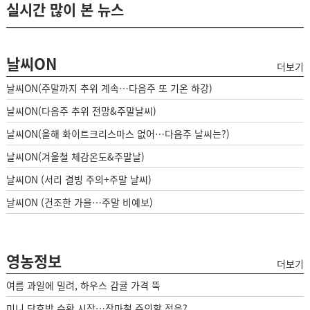
실시간 많이 본 뉴스
날씨ON
더보기
날씨ON(주말까지 추위 계속…다음주 또 기온 하강)
날씨ON(다음주 추위 전망&주말날씨)
날씨ON(올해 화이트크리스마스 없어…다음주 날씨는?)
날씨ON(겨울철 체감온도&주말날)
날씨ON (서리 결빙 주의+주말 날씨)
날씨ON (건조한 가을…주말 비예보)
영농정보
더보기
여름 과일에 밀려, 하우스 감귤 가격 뚝
미니 단호박 수확 시작…장마철 주의할 점은?