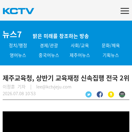
뉴스7
밝은 미래를 창조하는 방송
정치/행정
경제/관광
사회/교육
문화/체육
영어뉴스
중국어뉴스
제주어뉴스
기획뉴스
제주교육청, 상반기 교육재정 신속집행 전국 2위
이정훈 기자 | lee@kctvjeju.com
2026.07.08 10:53