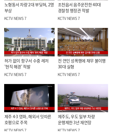
노형동서 차량 2대 부딪혀, 2명
조천읍서 음주운전한 40대
부상
경찰청 행정관 적발
KCTV NEWS 7
KCTV NEWS 7
허가 없이 항구서 수중 레저
전 연인 성폭행에 채무 불이행
'현직 해경' 적발
30대 실형
KCTV NEWS 7
KCTV NEWS 7
제주 4·3 영화, 해외서 잇따른
제주도, 우도 일부 차량
호평으로 주목
운행제한 3년 재연장
KCTV NEWS 7
KCTV NEWS 7