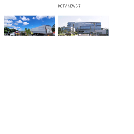
KCTV NEWS 7
노형동서 차량 2대 부딪혀, 2명
조천읍서 음주운전한 40대
부상
경찰청 행정관 적발
KCTV NEWS 7
KCTV NEWS 7
허가 없이 항구서 수중 레저
전 연인 성폭행에 채무 불이행
'현직 해경' 적발
30대 실형
KCTV NEWS 7
KCTV NEWS 7