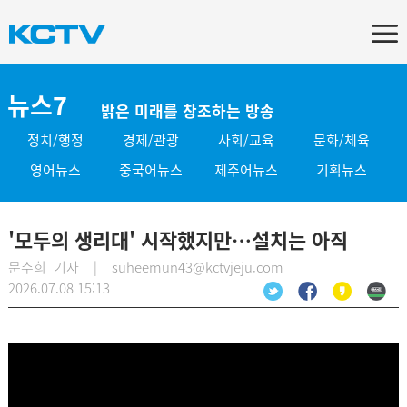
뉴스7
밝은 미래를 창조하는 방송
정치/행정
경제/관광
사회/교육
문화/체육
영어뉴스
중국어뉴스
제주어뉴스
기획뉴스
'모두의 생리대' 시작했지만…설치는 아직
문수희 기자 | suheemun43@kctvjeju.com
2026.07.08 15:13