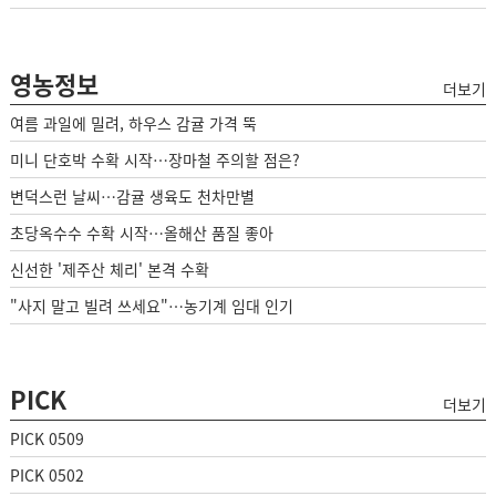
영농정보
더보기
여름 과일에 밀려, 하우스 감귤 가격 뚝
미니 단호박 수확 시작…장마철 주의할 점은?
변덕스런 날씨…감귤 생육도 천차만별
초당옥수수 수확 시작…올해산 품질 좋아
신선한 '제주산 체리' 본격 수확
"사지 말고 빌려 쓰세요"…농기계 임대 인기
PICK
더보기
PICK 0509
PICK 0502