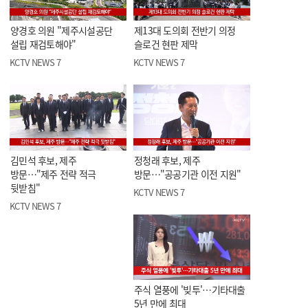
양경호 의원 "제주시설공단
제13대 도의회 전반기 의정
설립 재검토해야"
슬로건 현판 제막
KCTV NEWS 7
KCTV NEWS 7
김민석 후보, 제주
정청래 후보, 제주
방문…"제주 전략 적극
방문…"공공기관 이전 지원"
뒷받침"
KCTV NEWS 7
KCTV NEWS 7
주식 열풍에 '빚투'…기타대출
5년 만에 최대