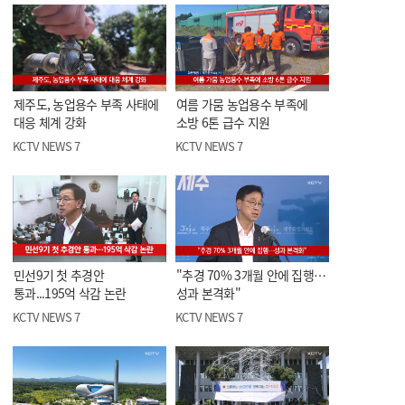
제주도, 농업용수 부족 사태에
여름 가뭄 농업용수 부족에
대응 체계 강화
소방 6톤 급수 지원
KCTV NEWS 7
KCTV NEWS 7
민선9기 첫 추경안
"추경 70% 3개월 안에 집행…
통과...195억 삭감 논란
성과 본격화"
KCTV NEWS 7
KCTV NEWS 7