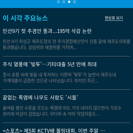
이 시각 주요뉴스
편성표 보기
민선9기 첫 추경안 통과...195억 삭감 논란
민선 9기 위성곤 제주도정의 첫 추가경정예산안이 진통 끝에 제주도의회를
통과했습니다. 상임위와 예결위를 거치며...
주식 열풍에 '빚투'…기타대출 5년 만에 최대
끝없는 폭염에 나무도 사람도 '시들'
증시 호황 속에 빚을 내 투자하는 이른바 '빚투'가 늘면서 제주도내
가계대출이 급증한 것으로 나타났습니다. 하지만 최근...
끝없는 폭염에 나무도 사람도 '시들'
올여름 평년 수준을 웃도는 폭염에 비도 거의 내리지 않으면서 가로수
관리에 비상이 걸렸습니다. 무더위 속 야외 작업자들도...
<스포츠> 제5회 KCTV배 볼링대회, 이번 주말 개막